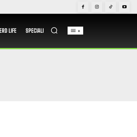
ERD LIFE
SPECIALI
+