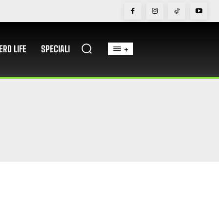
ERD LIFE
SPECIALI
+