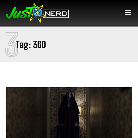
3
Tag:
360