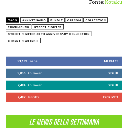
Fonte:
Kotaku
TAGS
ANNIVERSARIO
BUNDLE
CAPCOM
COLLECTION
PICCHIADURO
STREET FIGHTER
STREET FIGHTER 30TH ANNIVERSARY COLLECTION
STREET FIGHTER II
53,189
Fans
MI PIACE
5,056
Follower
SEGUI
7,484
Follower
SEGUI
2,487
Iscritti
ISCRIVITI
LE NEWS DELLA SETTIMANA