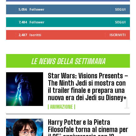
5,056
Follower
SEGUI
7,484
Follower
SEGUI
2,487
Iscritti
ISCRIVITI
LE NEWS DELLA SETTIMANA
Star Wars: Visions Presents –
The Ninth Jedi si mostra con
il trailer finale e prepara una
nuova era dei Jedi su Disney+
ANIMAZIONE
Harry Potter e la Pietra
Filosofale torna al cinema per