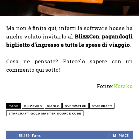
Ma non è finita qui, infatti la software house ha
anche voluto invitarlo al
BlizzCon
,
pagandogli
biglietto d’ingresso e tutte le spese di viaggio
.
Cosa ne pensate? Fatecelo sapere con un
commento qui sotto!
Fonte:
Kotaku
TAGS
BLIZZARD
DIABLO
OVERWATCH
STARCRAFT
STARCRAFT GOLD MASTER SOURCE CODE
53,189
Fans
MI PIACE