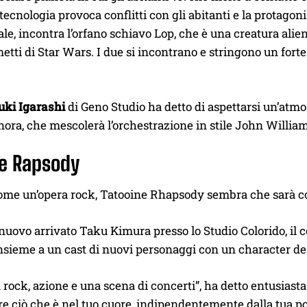
tecnologia provoca conflitti con gli abitanti e la protagonis
le, incontra l’orfano schiavo Lop, che è una creatura alie
metti di Star Wars. I due si incontrano e stringono un for
uki Igarashi
di Geno Studio ha detto di aspettarsi un’atmo
ora, che mescolerà l’orchestrazione in stile John Willia
ne Rapsody
ome un’opera rock, Tatooine Rhapsody sembra che sarà com
 nuovo arrivato Taku Kimura presso lo Studio Colorido, il
insieme a un cast di nuovi personaggi con un character d
rock, azione e una scena di concerti”, ha detto entusias
re ciò che è nel tuo cuore, indipendentemente dalla tua po