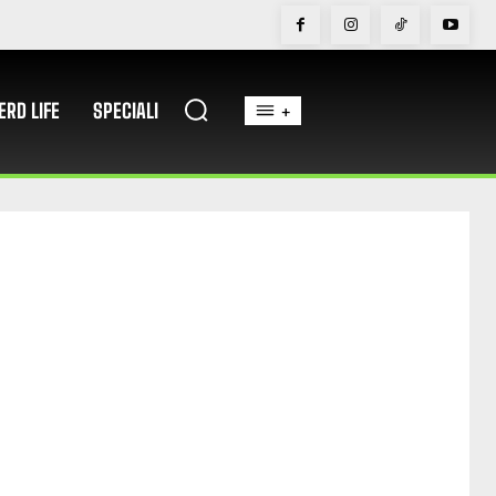
ERD LIFE
SPECIALI
+