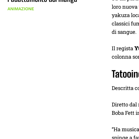
loro nuova 
ANIMAZIONE
yakuza loca
classici fu
di sangue.
Il regista
Y
colonna son
Tatooi
Descritta c
Diretto dal
Boba Fett 
“Ha musica 
spinge a fa