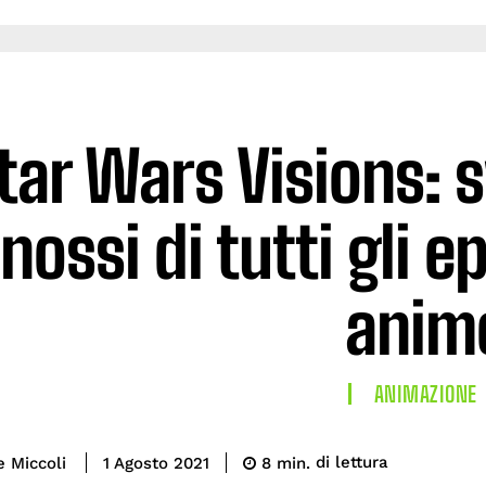
tar Wars Visions: s
inossi di tutti gli e
anim
ANIMAZIONE
di lettura
e Miccoli
8
min.
1 Agosto 2021