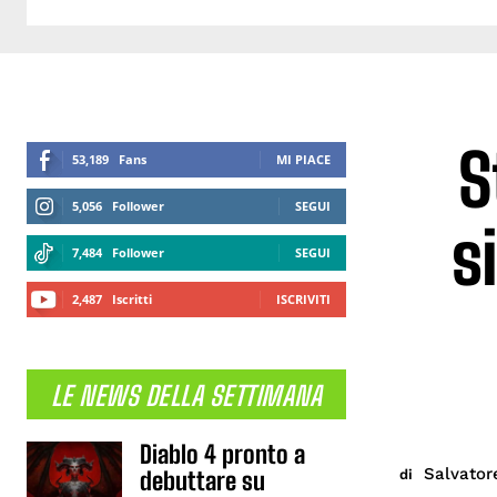
S
53,189
Fans
MI PIACE
5,056
Follower
SEGUI
s
7,484
Follower
SEGUI
2,487
Iscritti
ISCRIVITI
LE NEWS DELLA SETTIMANA
Diablo 4 pronto a
Salvator
di
debuttare su