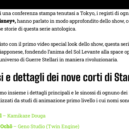
i una conferenza stampa tenutasi a Tokyo, i registi di ogn
isney+,
hanno parlato in modo approfondito dello show, c
se storie di questa serie antologica.
sto con il primo video special look dello show, questa ser
giapponese, fondendo l’anima del Sol Levante alla space op
’universo di Guerre Stellari in maniera rivoluzionaria.
i e dettagli dei nove corti di St
o insieme i dettagli principali e le sinossi di ognuno d
lizzati da studi di animazione primo livello i cui nomi son
l
– Kamikaze Douga
 Ochō
– Geno Studio (Twin Engine)