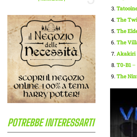
Tatooin
The Tw
The Eld
The Vill
Akakiri
T0-B1
– 
The Nin
POTREBBE INTERESSARTI