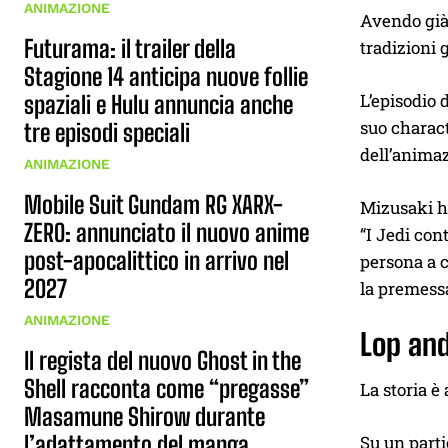
ANIMAZIONE
Avendo già
Futurama: il trailer della
tradizioni 
Stagione 14 anticipa nuove follie
L’episodio 
spaziali e Hulu annuncia anche
suo charact
tre episodi speciali
dell’anima
ANIMAZIONE
Mobile Suit Gundam RG XARX-
Mizusaki ha
ZERO: annunciato il nuovo anime
“I Jedi con
post-apocalittico in arrivo nel
persona a c
2027
la premessa
ANIMAZIONE
Lop an
Il regista del nuovo Ghost in the
Shell racconta come “pregasse”
La storia è
Masamune Shirow durante
l’adattamento del manga
Su un parti