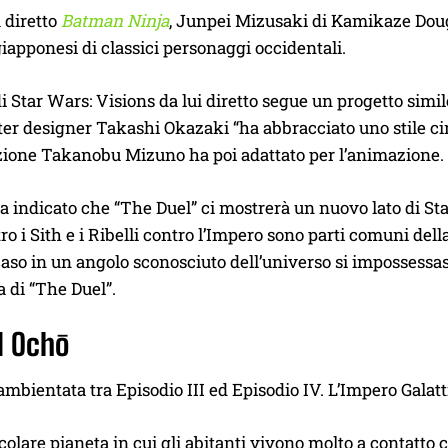
 diretto
Batman Ninja
, Junpei Mizusaki di Kamikaze Doug
giapponesi di classici personaggi occidentali.
di Star Wars: Visions da lui diretto segue un progetto simi
er designer Takashi Okazaki “ha abbracciato uno stile ci
zione Takanobu Mizuno ha poi adattato per l’animazione.
 indicato che “The Duel” ci mostrerà un nuovo lato di Star
tro i Sith e i Ribelli contro l’Impero sono parti comuni de
aso in un angolo sconosciuto dell’universo si impossessass
 di “The Duel”.
d Ochō
 ambientata tra Episodio III ed Episodio IV. L’Impero Galatt
colare pianeta in cui gli abitanti vivono molto a contatto c