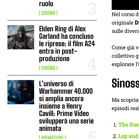
ruolo
CINEMA
Nel corso d
originale
D
Elden Ring di Alex
sulle diver
Garland ha concluso
le riprese: il film A24
Come già vi
entra in post-
collettivo 
produzione
esplorare l
CINEMA
Sinoss
L’universo di
Warhammer 40.000
si amplia ancora
Ma scopriam
insieme a Henry
episodi rea
Cavill: Prime Video
svilupperà una serie
The Due
animata
Lop and
ANIMAZIONE