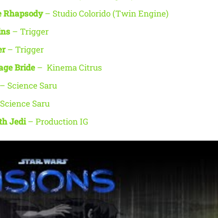
e Rhapsody
– Studio Colorido (Twin Engine)
ins
– Trigger
er
– Trigger
age Bride
– Kinema Citrus
– Science Saru
Science Saru
th Jedi
– Production IG