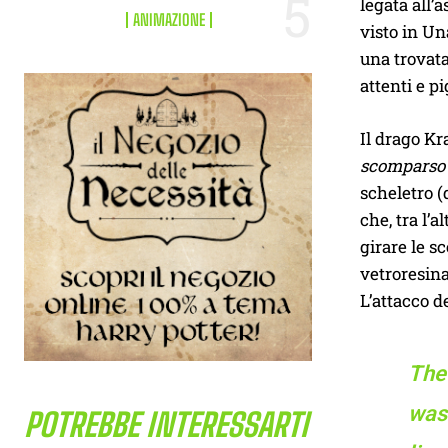
legata all’
ANIMAZIONE
visto in Un
una trovata
attenti e pi
Il drago Kr
scomparso
scheletro (
che, tra l’
girare le s
vetroresina
L’attacco d
The
was 
POTREBBE INTERESSARTI