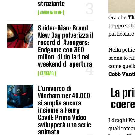
straziante
ANIMAZIONE
Ora che
Th
troppo sull
Spider-Man: Brand
particolare
New Day polverizza il
record di Avengers:
Endgame con 360
Nella pelli
milioni di dollari nel
scena lo ri
weekend di apertura
come quella
CINEMA
Cobb Vant
L’universo di
La pr
Warhammer 40.000
coere
si amplia ancora
insieme a Henry
Cavill: Prime Video
I draghi Kr
svilupperà una serie
quali roman
animata