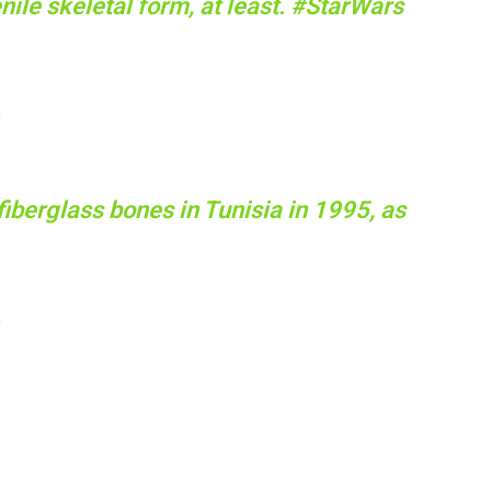
nile skeletal form, at least.
#StarWars
iberglass bones in Tunisia in 1995, as