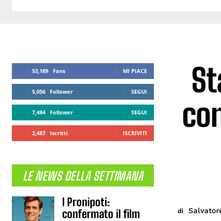
St
53,189
Fans
MI PIACE
5,056
Follower
SEGUI
con
7,484
Follower
SEGUI
2,487
Iscritti
ISCRIVITI
LE NEWS DELLA SETTIMANA
I Pronipoti:
Salvator
di
confermato il film