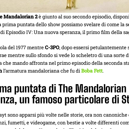
e Mandalorian 2
è giunto al suo secondo episodio, disponi
a prima puntata dello show possiamo svelare di come la s
 di Episodio IV: Una nuova speranza, il primo film della s
cola del 1977 mentre
C-3PO
, dopo essersi petulantemente 
trae mentre sullo sfondo si vede lo scheletro di una sorte 
 che mando affronta nel primo episodio della seconda stagi
h
l’armatura mandaloriana che fu di
Boba Fett
.
ima puntata di The Mandalorian 
nza, un famoso particolare di 
ayt sono apparsi più volte nelle storie, ora non canoniche
zi, fumetti, e videogame, con bestie a volte differenti co