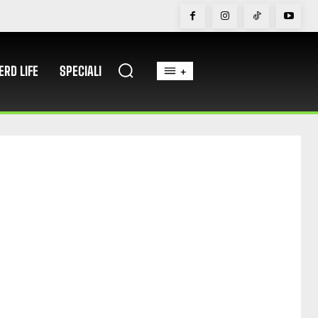
ERD LIFE
SPECIALI
+