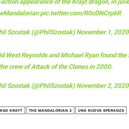
-action appearance of the Krayt dragon, in juve
eMandalorian
pic.twitter.com/R0cDNCrp6R
hil Szostak (@PhilSzostak)
November 1, 2020
d West Reynolds and Michael Ryan found the f
the crew of Attack of the Clones in 2000.
hil Szostak (@PhilSzostak)
November 2, 2020
AGO KRAYT
THE MANDALORIAN 2
UNA NUOVA SPERANZA