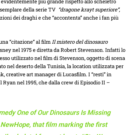
 evidentemente più grande rispetto allo scheletro
’esemplare della serie TV
“dragone krayt superiore”,
ioni dei draghi e che “accontenta” anche i fan più
una “citazione” al film
Il mistero del dinosauro
sney nel 1975 e diretta da Robert Stevenson. Infatti lo
esso utilizzato nel film di Stevenson, oggetto di scena
to nel deserto della Tunisia, la location utilizzata per
, creative art manager di Lucasfilm. I “resti” in
 Ryan nel 1995, che dalla crew di Episodio II –
medy One of Our Dinosaurs Is Missing
ANewHope
, that film marking the first