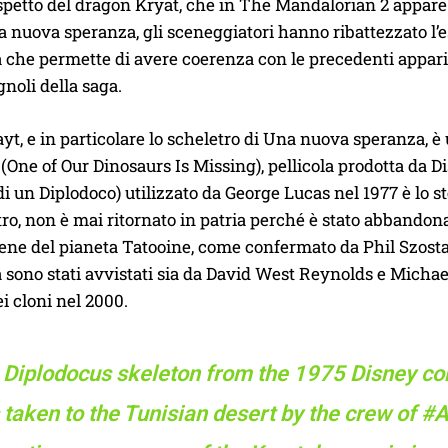
aspetto del dragon Kryat, che in The Mandalorian 2 appare
a nuova speranza, gli sceneggiatori hanno ribattezzato l
 che permette di avere coerenza con le precedenti appariz
gnoli della saga.
ayt, e in particolare lo scheletro di Una nuova speranza, è 
(One of Our Dinosaurs Is Missing), pellicola prodotta da Di
di un Diplodoco) utilizzato da George Lucas nel 1977 è lo st
altro, non è mai ritornato in patria perché è stato abbandona
cene del pianeta Tatooine, come confermato da Phil Szostak
 sono stati avvistati sia da David West Reynolds e Michael
ei cloni nel 2000.
 Diplodocus skeleton from the 1975 Disney co
taken to the Tunisian desert by the crew of
#