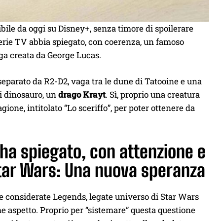
bile da oggi su Disney+, senza timore di spoilerare
erie TV abbia spiegato, con coerenza, un famoso
aga creata da George Lucas.
separato da R2-D2, vaga tra le dune di Tatooine e una
di dinosauro, un
drago Krayt
. Sì, proprio una creatura
one, intitolato “Lo sceriffo”, per poter ottenere da
ha spiegato, con attenzione e
Star Wars: Una nuova speranza
 e considerate Legends, legate universo di Star Wars
me aspetto. Proprio per “sistemare” questa questione