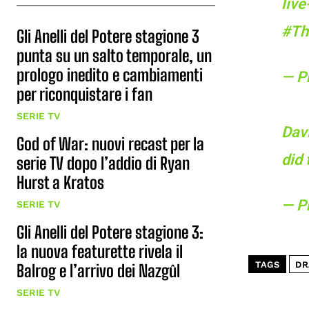
live
#Th
Gli Anelli del Potere stagione 3
punta su un salto temporale, un
prologo inedito e cambiamenti
— P
per riconquistare i fan
SERIE TV
Davi
God of War: nuovi recast per la
did 
serie TV dopo l’addio di Ryan
Hurst a Kratos
— P
SERIE TV
Gli Anelli del Potere stagione 3:
la nuova featurette rivela il
TAGS
DR
Balrog e l’arrivo dei Nazgûl
SERIE TV