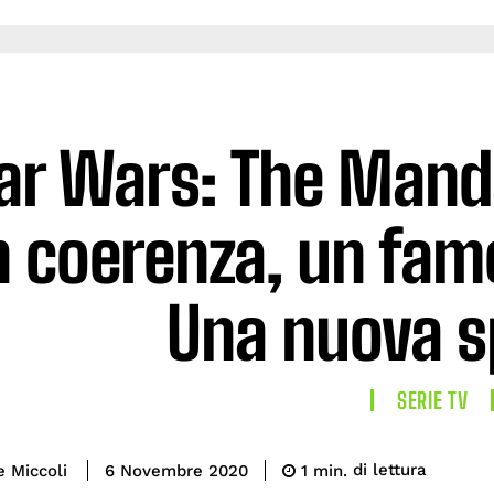
ar Wars: The Manda
 coerenza, un famo
Una nuova s
SERIE TV
di lettura
e Miccoli
1
min.
6 Novembre 2020