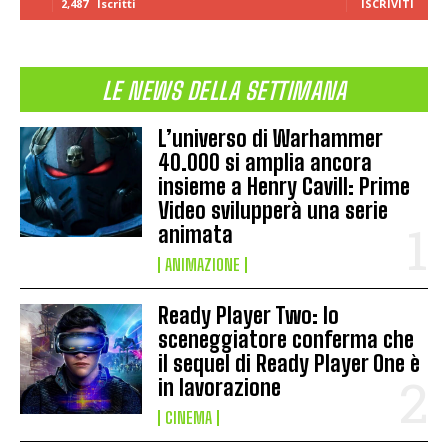
2,487
Iscritti
ISCRIVITI
LE NEWS DELLA SETTIMANA
L’universo di Warhammer
40.000 si amplia ancora
insieme a Henry Cavill: Prime
Video svilupperà una serie
animata
ANIMAZIONE
Ready Player Two: lo
sceneggiatore conferma che
il sequel di Ready Player One è
in lavorazione
CINEMA