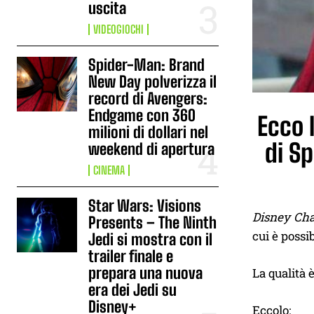
uscita
VIDEOGIOCHI
Spider-Man: Brand
New Day polverizza il
record di Avengers:
Endgame con 360
Ecco 
milioni di dollari nel
di S
weekend di apertura
CINEMA
Star Wars: Visions
Disney Ch
Presents – The Ninth
cui è possi
Jedi si mostra con il
trailer finale e
prepara una nuova
La qualità 
era dei Jedi su
Disney+
Eccolo: