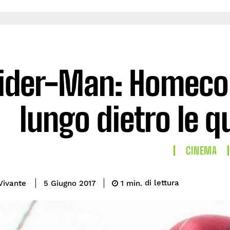
ider-Man: Homecom
lungo dietro le q
CINEMA
di lettura
Vivante
1
min.
5 Giugno 2017