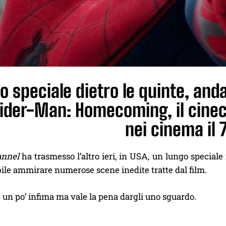
lo speciale dietro le quinte, and
pider-Man: Homecoming, il cine
nei cinema il 7
annel
ha trasmesso l’altro ieri, in USA, un lungo special
bile ammirare numerose scene inedite tratte dal film.
è un po’ infima ma vale la pena dargli uno sguardo.