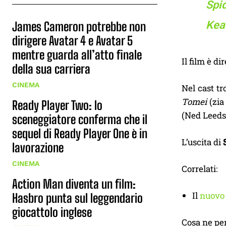
Spi
Keat
James Cameron potrebbe non
dirigere Avatar 4 e Avatar 5
mentre guarda all’atto finale
Il film è di
della sua carriera
CINEMA
Nel cast t
Tomei
(zia
Ready Player Two: lo
(Ned Leeds
sceneggiatore conferma che il
sequel di Ready Player One è in
L’uscita di
lavorazione
CINEMA
Correlati:
Action Man diventa un film:
Il
nuovo t
Hasbro punta sul leggendario
giocattolo inglese
Cosa ne pe