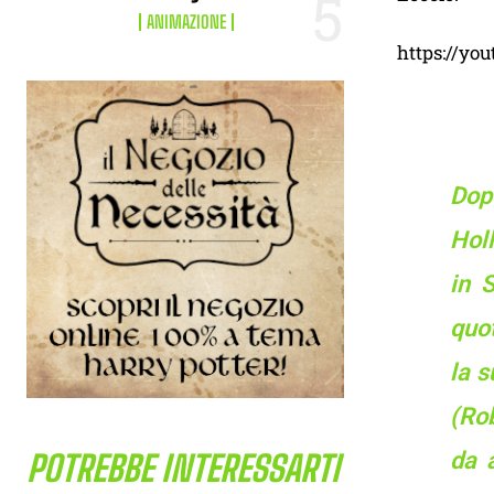
ANIMAZIONE
https://yo
Dop
Hol
in 
quo
la s
(Rob
da 
POTREBBE INTERESSARTI