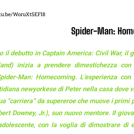
utu.be/WoruXtSEFI8
Spider-Man: Ho
o il debutto in Captain America: Civil War, i
land) inizia a prendere dimestichezza con
Spider-Man: Homecoming. L’esperienza con gl
tidiana newyorkese di Peter nella casa dove v
ua “carriera” da supereroe che muove i primi pa
ert Downey, Jr.), suo nuovo mentore. Il giova
adolescente, con la voglia di dimostrare di