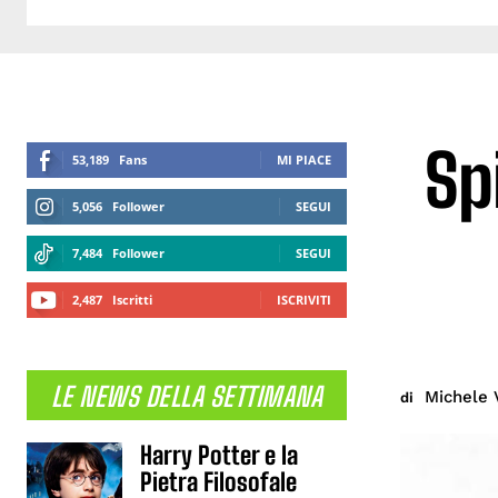
Sp
53,189
Fans
MI PIACE
5,056
Follower
SEGUI
7,484
Follower
SEGUI
2,487
Iscritti
ISCRIVITI
LE NEWS DELLA SETTIMANA
Michele 
di
Harry Potter e la
Pietra Filosofale