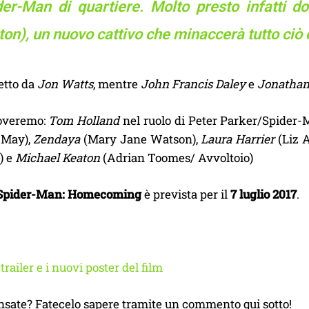
der-Man di quartiere. Molto presto infatti do
on), un nuovo cattivo che minaccerà tutto ciò 
retto da
Jon Watts
, mentre
John Francis Daley
e
Jonathan
roveremo:
Tom Holland
nel ruolo di Peter Parker/Spider
 May),
Zendaya
(Mary Jane Watson),
Laura Harrier
(Liz A
) e
Michael Keaton
(Adrian Toomes/ Avvoltoio)
Spider-Man: Homecoming
è prevista per il
7 luglio 2017
.
railer e i nuovi poster del film
nsate? Fatecelo sapere tramite un commento qui sotto!