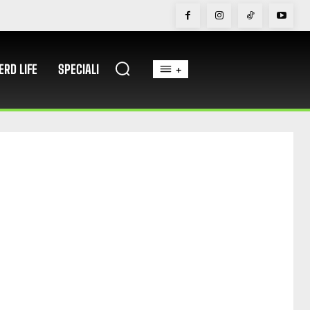
ERD LIFE
SPECIALI
+