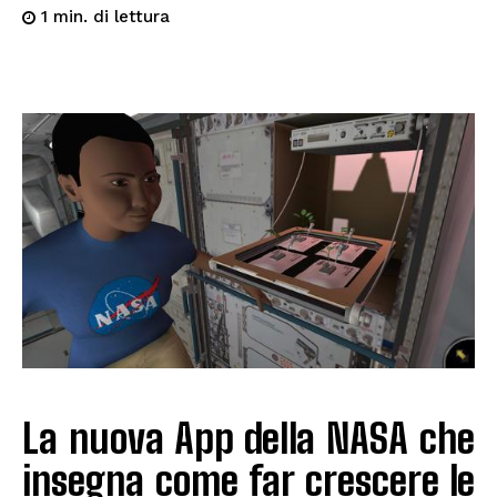
di lettura
1
min.
La nuova App della NASA che
insegna come far crescere le