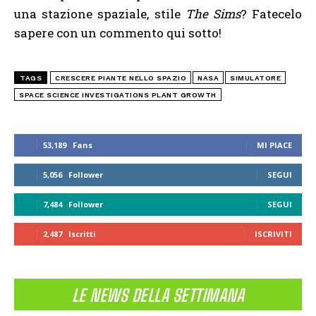
una stazione spaziale, stile
The Sims
? Fatecelo
sapere con un commento qui sotto!
TAGS
CRESCERE PIANTE NELLO SPAZIO
NASA
SIMULATORE
SPACE SCIENCE INVESTIGATIONS PLANT GROWTH
53,189
Fans
MI PIACE
5,056
Follower
SEGUI
7,484
Follower
SEGUI
2,487
Iscritti
ISCRIVITI
LE NEWS DELLA SETTIMANA