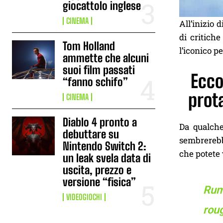
giocattolo inglese
CINEMA
All’inizio 
di critich
Tom Holland
l’iconico p
ammette che alcuni
suoi film passati
Ecco
“fanno schifo”
prota
CINEMA
Diablo 4 pronto a
Da qualche
debuttare su
sembrerebb
Nintendo Switch 2:
che potete 
un leak svela data di
uscita, prezzo e
versione “fisica”
Rumo
VIDEOGIOCHI
roug