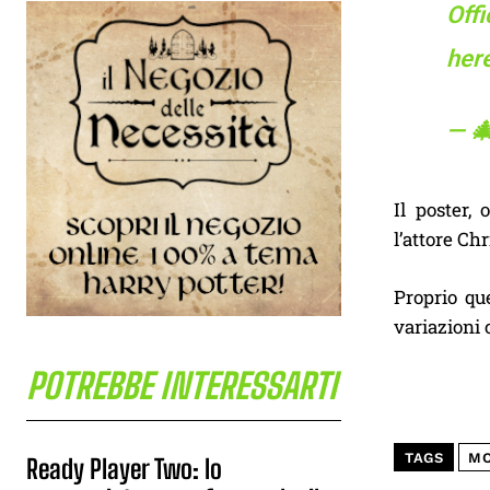
Offi
her
— 
Il poster,
l’attore Chr
Proprio que
variazioni 
POTREBBE INTERESSARTI
TAGS
MO
Ready Player Two: lo