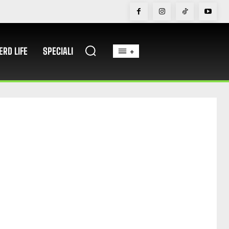
ERD LIFE
SPECIALI
+