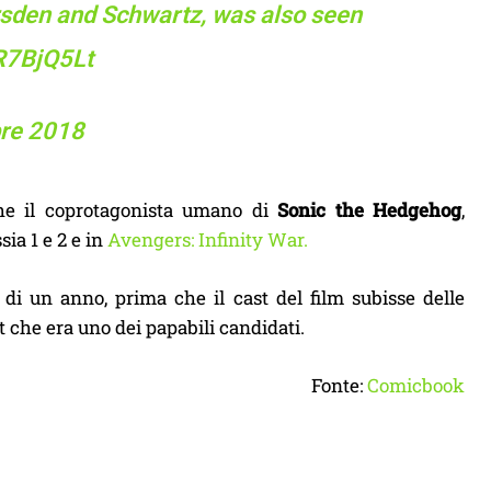
arsden and Schwartz, was also seen
oR7BjQ5Lt
re 2018
nche il coprotagonista umano di
Sonic the Hedgehog
,
sia 1 e 2 e in
Avengers: Infinity War.
 di un anno, prima che il cast del film subisse delle
t che era uno dei papabili candidati.
Fonte:
Comicbook