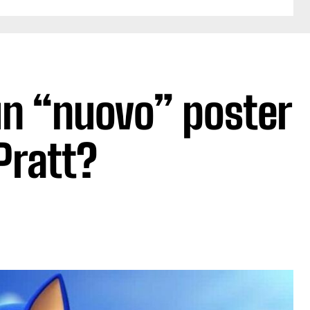
un “nuovo” poster
Pratt?