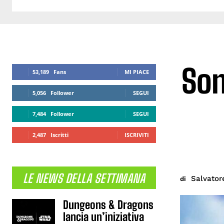
Son
53,189
Fans
MI PIACE
5,056
Follower
SEGUI
7,484
Follower
SEGUI
2,487
Iscritti
ISCRIVITI
LE NEWS DELLA SETTIMANA
Salvator
di
Dungeons & Dragons
lancia un’iniziativa