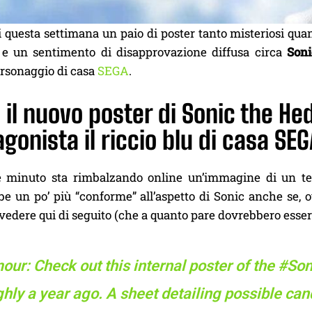
di questa settimana un paio di poster tanto misteriosi q
e e un sentimento di disapprovazione diffusa circa
Son
ersonaggio di casa
SEGA
.
 il nuovo poster di Sonic the Hed
gonista il riccio blu di casa SE
 minuto sta rimbalzando online un’immagine di un terz
e un po’ più “conforme” all’aspetto di Sonic anche se, o
vedere qui di seguito (che a quanto pare dovrebbero esser
ur: Check out this internal poster of the
#Son
hly a year ago. A sheet detailing possible can