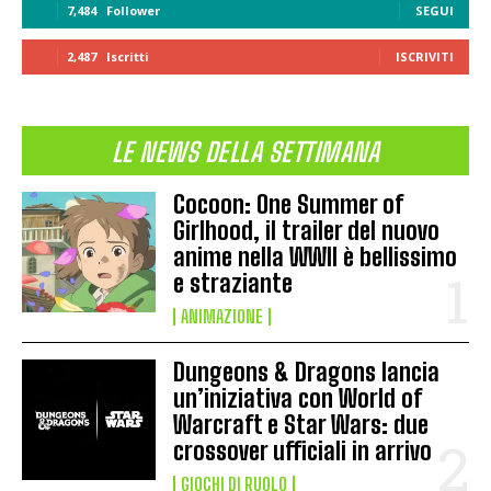
7,484
Follower
SEGUI
2,487
Iscritti
ISCRIVITI
LE NEWS DELLA SETTIMANA
Cocoon: One Summer of
Girlhood, il trailer del nuovo
anime nella WWII è bellissimo
e straziante
ANIMAZIONE
Dungeons & Dragons lancia
un’iniziativa con World of
Warcraft e Star Wars: due
crossover ufficiali in arrivo
GIOCHI DI RUOLO