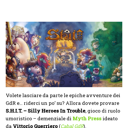
Volete lasciare da parte le epiche avventure dei
GdR e… riderci un po’ su? Allora dovete provare
S.H.I.T. – Silly Heroes In Trouble
, gioco di ruolo
umoristico – demenziale di
Myth Press
ideato
da
Vittorio Guerriero
(
Cabal GdR
).