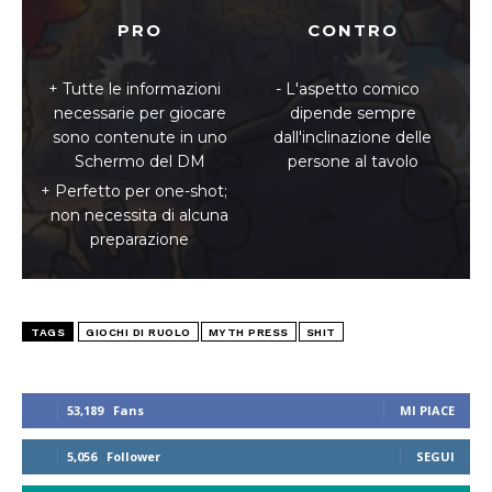
PRO
CONTRO
Tutte le informazioni
L'aspetto comico
necessarie per giocare
dipende sempre
sono contenute in uno
dall'inclinazione delle
Schermo del DM
persone al tavolo
Perfetto per one-shot;
non necessita di alcuna
preparazione
TAGS
GIOCHI DI RUOLO
MYTH PRESS
SHIT
53,189
Fans
MI PIACE
5,056
Follower
SEGUI