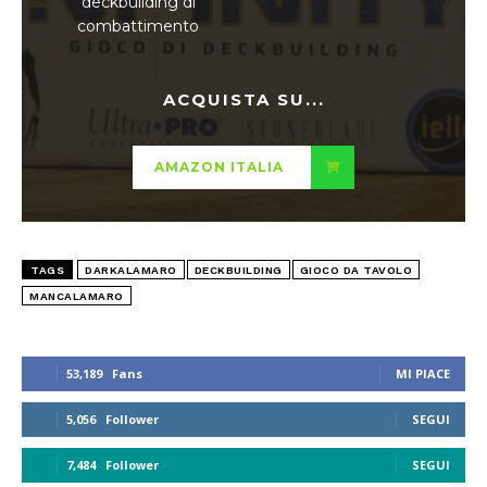
deckbuilding di
combattimento
ACQUISTA SU...
AMAZON ITALIA
TAGS
DARKALAMARO
DECKBUILDING
GIOCO DA TAVOLO
MANCALAMARO
53,189
Fans
MI PIACE
5,056
Follower
SEGUI
7,484
Follower
SEGUI