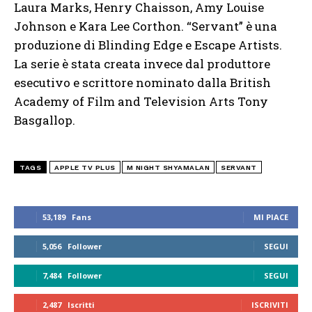
Laura Marks, Henry Chaisson, Amy Louise
Johnson e Kara Lee Corthon. “Servant” è una
produzione di Blinding Edge e Escape Artists.
La serie è stata creata invece dal produttore
esecutivo e scrittore nominato dalla British
Academy of Film and Television Arts Tony
Basgallop.
TAGS
APPLE TV PLUS
M NIGHT SHYAMALAN
SERVANT
53,189
Fans
MI PIACE
5,056
Follower
SEGUI
7,484
Follower
SEGUI
2,487
Iscritti
ISCRIVITI