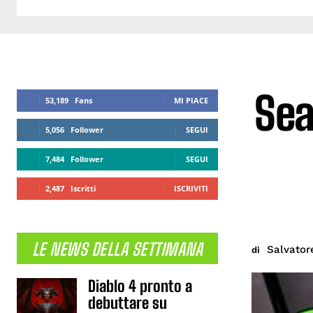
Sea
53,189
Fans
MI PIACE
5,056
Follower
SEGUI
7,484
Follower
SEGUI
2,487
Iscritti
ISCRIVITI
LE NEWS DELLA SETTIMANA
Salvator
di
Diablo 4 pronto a
debuttare su