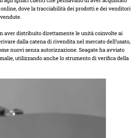
ni agli ignari clienti che pensavano di aver acquistato
nline, dove la tracciabilità dei prodotti e dei venditori
à vendute.
 aver distribuito direttamente le unità coinvolte ai
rivare dalla catena di rivendita nel mercato dell’usato,
i come nuovi senza autorizzazione. Seagate ha avviato
alie, utilizzando anche lo strumento di verifica della