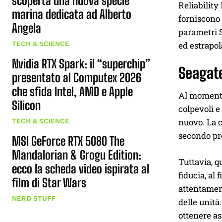
scoperta una nuova specie
Reliability
marina dedicata ad Alberto
forniscono 
Angela
parametri 
TECH & SCIENCE
ed estrapol
Nvidia RTX Spark: il “superchip”
Seagate
presentato al Computex 2026
che sfida Intel, AMD e Apple
Al momento 
Silicon
colpevoli e
nuovo. La c
TECH & SCIENCE
secondo pr
MSI GeForce RTX 5080 The
Mandalorian & Grogu Edition:
Tuttavia, q
ecco la scheda video ispirata al
fiducia, al 
film di Star Wars
attentament
NERD STUFF
delle unità
ottenere as