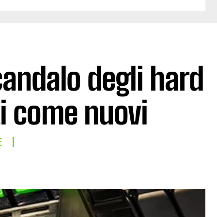
candalo degli hard
ti come nuovi
E