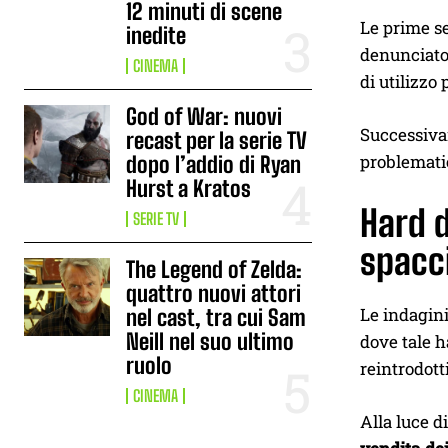
12 minuti di scene
Le prime s
inedite
denunciato 
CINEMA
di utilizzo
God of War: nuovi
Successivam
recast per la serie TV
problematic
dopo l’addio di Ryan
Hurst a Kratos
Hard d
SERIE TV
spacc
The Legend of Zelda:
quattro nuovi attori
Le indagin
nel cast, tra cui Sam
Neill nel suo ultimo
dove tale h
ruolo
reintrodott
CINEMA
Alla luce d