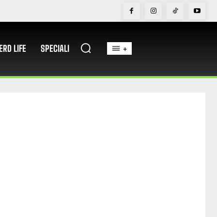
ERD LIFE
SPECIALI
+