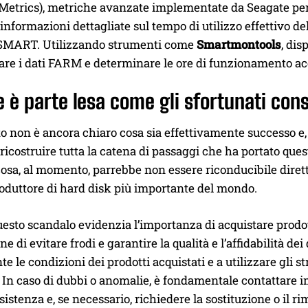
 Metrics), metriche avanzate implementate da Seagate per m
informazioni dettagliate sul tempo di utilizzo effettivo del
SMART. Utilizzando strumenti come
Smartmontools
, dis
are i dati FARM e determinare le ore di funzionamento ac
 è parte lesa come gli sfortunati co
non è ancora chiaro cosa sia effettivamente successo e, 
 ricostruire tutta la catena di passaggi che ha portato que
osa, al momento, parrebbe non essere riconducibile dirett
oduttore di hard disk più importante del mondo.
uesto scandalo evidenzia l’importanza di acquistare prodott
fine di evitare frodi e garantire la qualità e l’affidabilità d
e le condizioni dei prodotti acquistati e a utilizzare gli st
. In caso di dubbi o anomalie, è fondamentale contattare 
sistenza e, se necessario, richiedere la sostituzione o il r