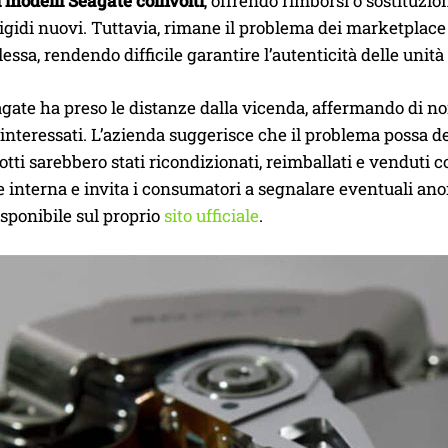
 modelli Seagate coinvolti
, offrendo rimborsi o sostituzio
rigidi nuovi. Tuttavia, rimane il problema dei marketplace o
essa, rendendo difficile garantire l’autenticità delle unit
gate ha preso le distanze dalla vicenda, affermando di non
 interessati. L’azienda suggerisce che il problema possa de
otti sarebbero stati ricondizionati, reimballati e vendut
 interna e invita i consumatori a segnalare eventuali anom
sponibile sul proprio
sito ufficiale
.