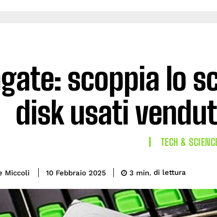
gate: scoppia lo s
disk usati vendu
TECH & SCIENC
di lettura
e Miccoli
3
min.
10 Febbraio 2025