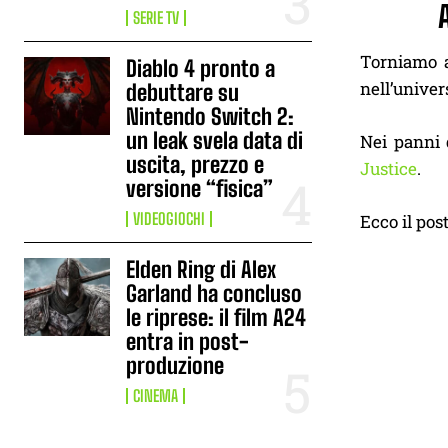
SERIE TV
Torniamo 
Diablo 4 pronto a
nell’unive
debuttare su
Nintendo Switch 2:
un leak svela data di
Nei panni d
uscita, prezzo e
Justice
.
versione “fisica”
VIDEOGIOCHI
Ecco il post
Elden Ring di Alex
Garland ha concluso
le riprese: il film A24
entra in post-
produzione
CINEMA