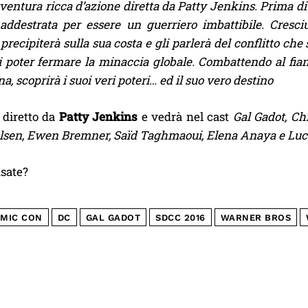
ventura ricca d’azione diretta da Patty Jenkins. Prima d
addestrata per essere un guerriero imbattibile. Cresciu
recipiterà sulla sua costa e gli parlerà del conflitto che
 poter fermare la minaccia globale. Combattendo al fianc
na, scoprirà i suoi veri poteri… ed il suo vero destino
à diretto da
Patty Jenkins
e vedrà nel cast
Gal Gadot, Ch
lsen, Ewen Bremner, Saïd Taghmaoui, Elena Anaya e Luc
sate?
MIC CON
DC
GAL GADOT
SDCC 2016
WARNER BROS