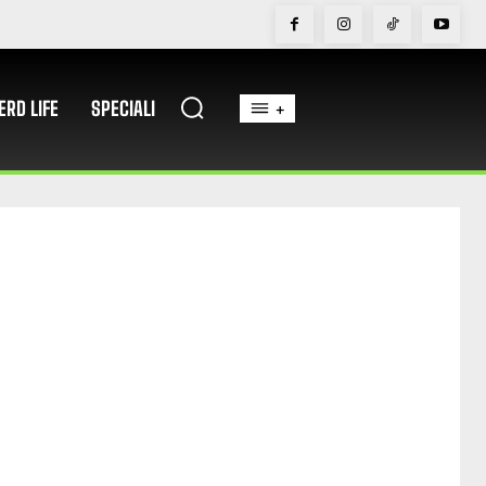
ERD LIFE
SPECIALI
+