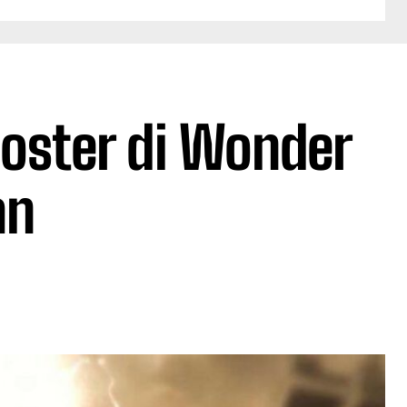
poster di Wonder
an