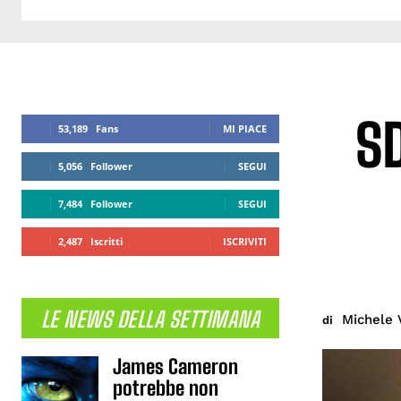
SD
53,189
Fans
MI PIACE
5,056
Follower
SEGUI
7,484
Follower
SEGUI
2,487
Iscritti
ISCRIVITI
LE NEWS DELLA SETTIMANA
Michele 
di
James Cameron
potrebbe non