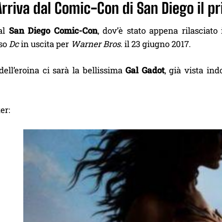
Arriva dal Comic-Con di San Diego il 
al
San Diego Comic-Con
, dov’è stato appena rilasciato 
rso
Dc
in uscita per
Warner Bros.
il 23 giugno 2017.
ell’eroina ci sarà la bellissima
Gal Gadot
, già vista in
er: