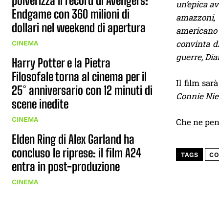
polverizza il record di Avengers:
un’epica av
Endgame con 360 milioni di
amazzoni, 
dollari nel weekend di apertura
americano p
convinta di
CINEMA
guerre, Dia
Harry Potter e la Pietra
Filosofale torna al cinema per il
Il film sar
25° anniversario con 12 minuti di
Connie Nie
scene inedite
CINEMA
Che ne pen
Elden Ring di Alex Garland ha
concluso le riprese: il film A24
TAGS
CO
entra in post-produzione
CINEMA