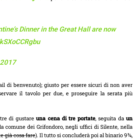
tine’s Dinner in the Great Hall are now
m/kSXoCCRgbu
 2017
il di benvenuto); giusto per essere sicuri di non aver
servare il tavolo per due, e proseguire la serata più
tre di gustare
una cena di tre portate
, seguita da
un
a comune dei Grifondoro, negli uffici di Silente, nella
e già cosa fare
). Il tutto si concluderà poi al binario 9¾,