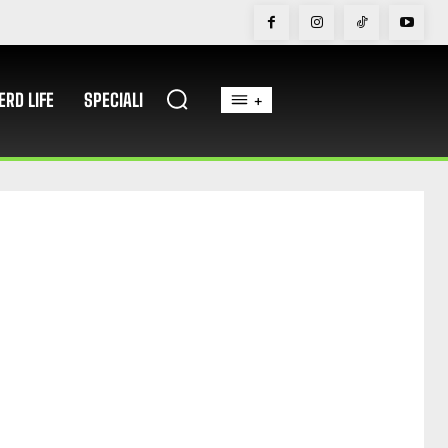
ERD LIFE
SPECIALI
+