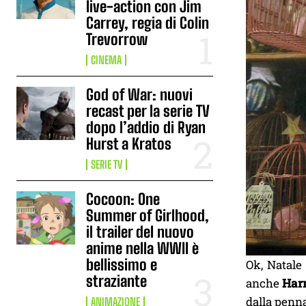
live-action con Jim
Carrey, regia di Colin
Trevorrow
CINEMA
God of War: nuovi
recast per la serie TV
dopo l’addio di Ryan
Hurst a Kratos
SERIE TV
Cocoon: One
Summer of Girlhood,
il trailer del nuovo
anime nella WWII è
bellissimo e
Ok, Natale
straziante
anche
Harr
dalla penn
ANIMAZIONE