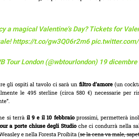
y a magical Valentine’s Day? Tickets for Valen
sale!
https://t.co/gw3Q06r2m6
pic.twitter.co
B Tour London (@wbtourlondon)
19 dicembre
e gli ospiti al tavolo ci sarà un
filtro d’amore
(un cockta
ilmente le 495 sterline (circa 580 €) necessarie per ri
te”.
he si terrà
il 9 e il 10 febbraio
prossimi, permetterà inol
our a porte chiuse degli Studio
che ci condurrà nella sal
Weasley e nella Foresta Proibita (
se la cena va male, sapet