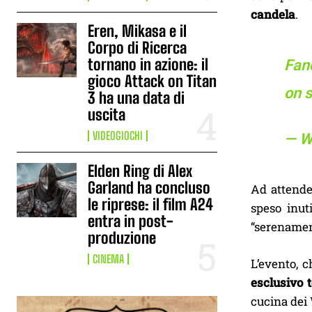
candela
.
Eren, Mikasa e il
Corpo di Ricerca
tornano in azione: il
Fanc
gioco Attack on Titan
on 
3 ha una data di
uscita
VIDEOGIOCHI
— W
Elden Ring di Alex
Garland ha concluso
Ad attender
le riprese: il film A24
speso inut
entra in post-
“serenamen
produzione
CINEMA
L’evento, c
esclusivo t
cucina dei 