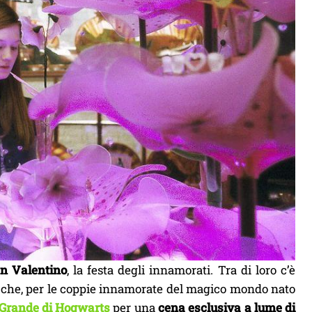
n Valentino
, la festa degli innamorati. Tra di loro c’è
che, per le coppie innamorate del magico mondo nato
 Grande di Hogwarts
per una
cena esclusiva a lume di