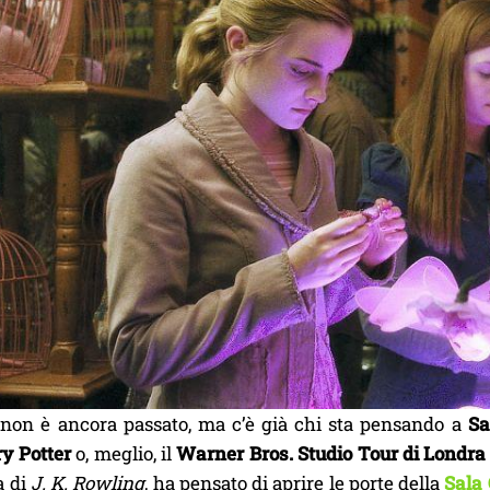
 non è ancora passato, ma c’è già chi sta pensando a
Sa
y Potter
o, meglio, il
Warner Bros. Studio Tour di Londra
a di
J. K. Rowling
, ha pensato di aprire le porte della
Sala