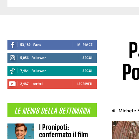
P
53,189
Fans
MI PIACE
5,056
Follower
SEGUI
Po
7,484
Follower
SEGUI
2,487
Iscritti
ISCRIVITI
LE NEWS DELLA SETTIMANA
Michele 
di
I Pronipoti:
confermato il film