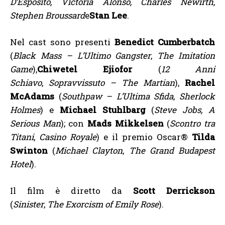
D’Esposito, Victoria Alonso, Charles Newirth,
Stephen Broussard
e
Stan Lee
.
Nel cast sono presenti
Benedict Cumberbatch
(
Black Mass – L’Ultimo Gangster
,
The Imitation
Game
),
Chiwetel Ejiofor
(
12 Anni
Schiavo
,
Sopravvissuto – The Martian
),
Rachel
McAdams
(
Southpaw – L’Ultima Sfida
,
Sherlock
Holmes
) e
Michael Stuhlbarg
(
Steve Jobs, A
Serious Man
); con
Mads Mikkelsen
(
Scontro tra
Titani
,
Casino Royale
) e il premio Oscar®
Tilda
Swinton
(
Michael Clayton
,
The
Grand Budapest
Hotel
).
Il film è diretto da
Scott Derrickson
(
Sinister
,
The Exorcism of Emily Rose
).