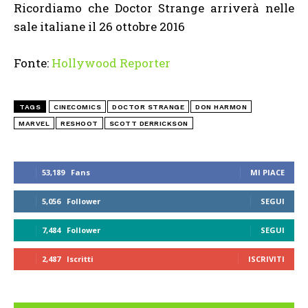
Ricordiamo che Doctor Strange arriverà nelle
sale italiane il 26 ottobre 2016
Fonte:
Hollywood Reporter
TAGS
CINECOMICS
DOCTOR STRANGE
DON HARMON
MARVEL
RESHOOT
SCOTT DERRICKSON
53,189
Fans
MI PIACE
5,056
Follower
SEGUI
7,484
Follower
SEGUI
2,487
Iscritti
ISCRIVITI