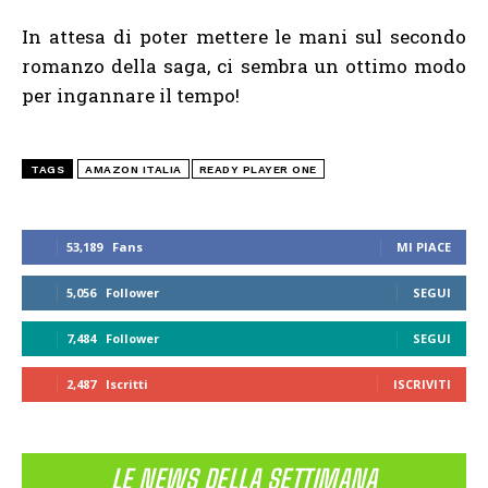
In attesa di poter mettere le mani sul secondo
romanzo della saga, ci sembra un ottimo modo
per ingannare il tempo!
TAGS
AMAZON ITALIA
READY PLAYER ONE
53,189
Fans
MI PIACE
5,056
Follower
SEGUI
7,484
Follower
SEGUI
2,487
Iscritti
ISCRIVITI
LE NEWS DELLA SETTIMANA