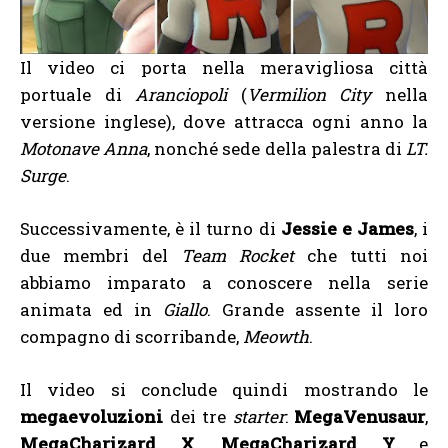
Il video ci porta nella meravigliosa città
portuale di
Aranciopoli
(
Vermilion City
nella
versione inglese), dove attracca ogni anno la
Motonave Anna
, nonché sede della palestra di
LT.
Surge
.
Successivamente, è il turno di
Jessie e James
, i
due membri del
Team Rocket
che tutti noi
abbiamo imparato a conoscere nella serie
animata ed in
Giallo
. Grande assente il loro
compagno di scorribande,
Meowth
.
Il video si conclude quindi mostrando le
megaevoluzioni
dei tre
starter
:
MegaVenusaur
,
MegaCharizard X
,
MegaCharizard Y
e