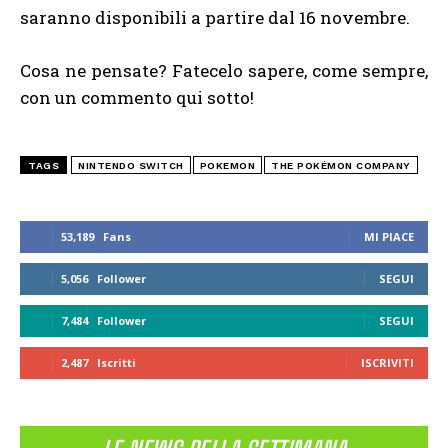
saranno disponibili a partire dal 16 novembre.
Cosa ne pensate? Fatecelo sapere, come sempre,
con un commento qui sotto!
TAGS
NINTENDO SWITCH
POKEMON
THE POKÉMON COMPANY
53,189
Fans
MI PIACE
5,056
Follower
SEGUI
7,484
Follower
SEGUI
2,487
Iscritti
ISCRIVITI