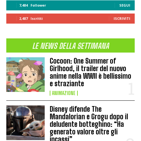
7,484
Follower
SEGUI
2,487
Iscritti
ISCRIVITI
LE NEWS DELLA SETTIMANA
Cocoon: One Summer of
Girlhood, il trailer del nuovo
anime nella WWII è bellissimo
e straziante
ANIMAZIONE
Disney difende The
Mandalorian e Grogu dopo il
deludente botteghino: “Ha
generato valore oltre gli
incassi”