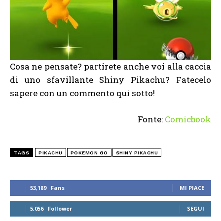
Cosa ne pensate? partirete anche voi alla caccia
di uno sfavillante
Shiny Pikachu? Fatecelo
sapere con un commento qui sotto!
Fonte:
Comicbook
TAGS
PIKACHU
POKEMON GO
SHINY PIKACHU
53,189
Fans
MI PIACE
5,056
Follower
SEGUI