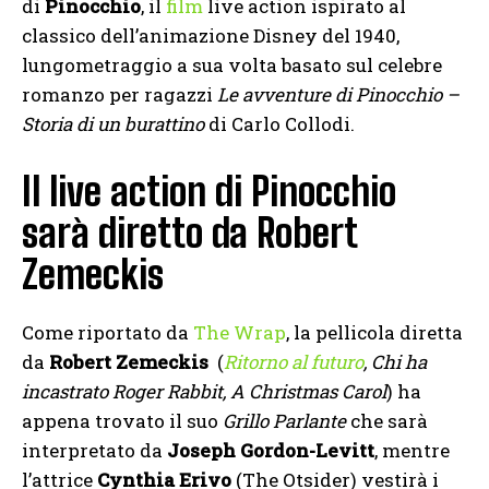
di
Pinocchio
, il
film
live action ispirato al
classico dell’animazione Disney del 1940,
lungometraggio a sua volta basato sul celebre
romanzo per ragazzi
Le avventure di Pinocchio –
Storia di un burattino
di Carlo Collodi.
Il live action di Pinocchio
sarà diretto da Robert
Zemeckis
Come riportato da
The Wrap
, la pellicola diretta
da
Robert Zemeckis
(
Ritorno al futuro
, Chi ha
incastrato Roger Rabbit, A Christmas Carol
) ha
appena trovato il suo
Grillo Parlante
che sarà
interpretato da
Joseph Gordon-Levitt
, mentre
l’attrice
Cynthia Erivo
(The Otsider) vestirà i