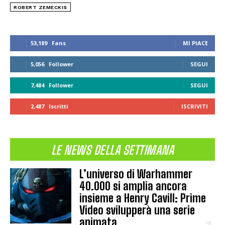
ROBERT ZEMECKIS
53,189
Fans
MI PIACE
5,056
Follower
SEGUI
7,484
Follower
SEGUI
2,487
Iscritti
ISCRIVITI
LE NEWS DELLA SETTIMANA
L’universo di Warhammer
40.000 si amplia ancora
insieme a Henry Cavill: Prime
Video svilupperà una serie
animata