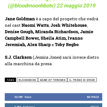
(@bloodmoonhbotv)
22 maggio 2019
Jane Goldman
è a capo del progetto che vedrà
nel cast
Naomi Watts
,
Josh Whitehouse
,
Denise Gough, Miranda Richardson, Jamie
Campbell Bower, Sheila Atim, Ivanno
Jeremiah, Alex Sharp
e
Toby Regbo
.
S.J. Clarkson
(
Jessica Jones
) sarà invece dietro
alla macchina da presa.
TAGS
BLOODMOON
GAME OF THRONES
IL TRONO DI SPADE
53,189
Fans
MI PIACE
5,056
Follower
SEGUI