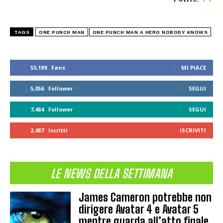
TAGS
ONE PUNCH MAN
ONE PUNCH MAN A HERO NOBODY KNOWS
53,189
Fans
MI PIACE
5,056
Follower
SEGUI
7,484
Follower
SEGUI
2,487
Iscritti
ISCRIVITI
LE NEWS DELLA SETTIMANA
James Cameron potrebbe non
dirigere Avatar 4 e Avatar 5
mentre guarda all’atto finale