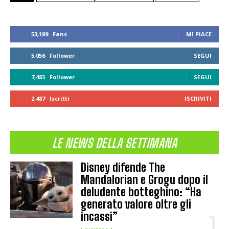
53,189
Fans
MI PIACE
5,056
Follower
SEGUI
7,483
Follower
SEGUI
2,487
Iscritti
ISCRIVITI
LE NEWS DELLA SETTIMANA
Disney difende The
Mandalorian e Grogu dopo il
deludente botteghino: “Ha
generato valore oltre gli
incassi”