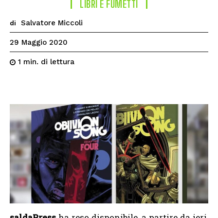
LIBRI E FUMETTI
Salvatore Miccoli
di
29 Maggio 2020
di lettura
1
min.
saldaPress
ha reso disponibile, a partire da ieri,