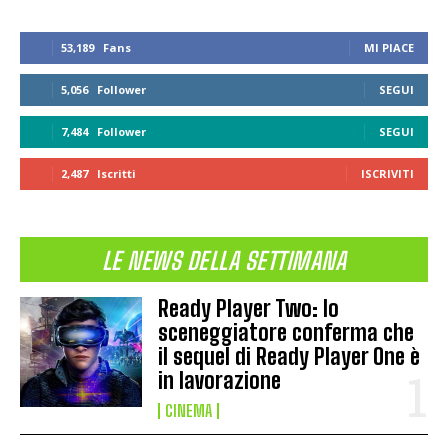
53,189
Fans
MI PIACE
5,056
Follower
SEGUI
7,484
Follower
SEGUI
2,487
Iscritti
ISCRIVITI
LE NEWS DELLA SETTIMANA
Ready Player Two: lo
sceneggiatore conferma che
il sequel di Ready Player One è
in lavorazione
CINEMA