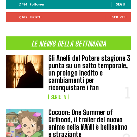
7,484
Follower
SEGUI
2,487
Iscritti
ISCRIVITI
LE NEWS DELLA SETTIMANA
Gli Anelli del Potere stagione 3
punta su un salto temporale,
un prologo inedito e
cambiamenti per
riconquistare i fan
SERIE TV
Cocoon: One Summer of
Girlhood, il trailer del nuovo
anime nella WWII è bellissimo
e straziante