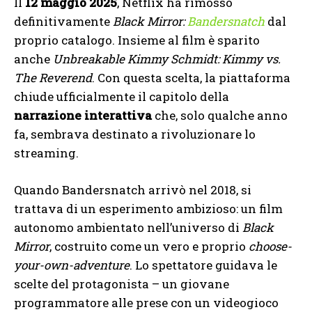
Il
12 maggio 2025
, Netflix ha rimosso
definitivamente
Black Mirror:
Bandersnatch
dal
proprio catalogo. Insieme al film è sparito
anche
Unbreakable Kimmy Schmidt: Kimmy vs.
The Reverend
. Con questa scelta, la piattaforma
chiude ufficialmente il capitolo della
narrazione interattiva
che, solo qualche anno
fa, sembrava destinato a rivoluzionare lo
streaming.
Quando Bandersnatch arrivò nel 2018, si
trattava di un esperimento ambizioso: un film
autonomo ambientato nell’universo di
Black
Mirror
, costruito come un vero e proprio
choose-
your-own-adventure
. Lo spettatore guidava le
scelte del protagonista – un giovane
programmatore alle prese con un videogioco