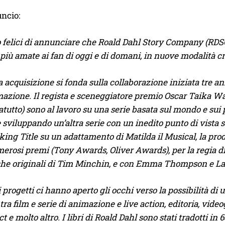
ncio:
felici di annunciare che Roald Dahl Story Company (RDSC)
 più amate ai fan di oggi e di domani, in nuove modalità c
 acquisizione si fonda sulla collaborazione iniziata tre an
azione. Il regista e sceneggiatore premio Oscar Taika Wait
tutto) sono al lavoro su una serie basata sul mondo e sui 
 sviluppando un’altra serie con un inedito punto di vist
king Title su un adattamento di Matilda il Musical, la p
merosi premi (Tony Awards, Oliver Awards), per la regia 
he originali di Tim Minchin, e con Emma Thompson e L
 progetti ci hanno aperto gli occhi verso la possibilità d
tra film e serie di animazione e live action, editoria, vid
t e molto altro. I libri di Roald Dahl sono stati tradotti i