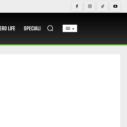
ERD LIFE
SPECIALI
+