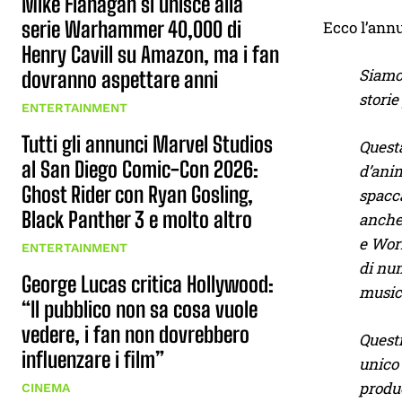
Mike Flanagan si unisce alla
serie Warhammer 40,000 di
Ecco l’annu
Henry Cavill su Amazon, ma i fan
Siamo 
dovranno aspettare anni
storie
ENTERTAINMENT
Tutti gli annunci Marvel Studios
Questa
al San Diego Comic-Con 2026:
d’anim
Ghost Rider con Ryan Gosling,
spacca
Black Panther 3 e molto altro
anche
e Wor
ENTERTAINMENT
di nu
George Lucas critica Hollywood:
music
“Il pubblico non sa cosa vuole
vedere, i fan non dovrebbero
Questi
influenzare i film”
unico 
produc
CINEMA