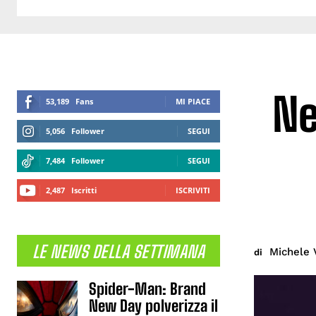
Ne
53,189
Fans
MI PIACE
5,056
Follower
SEGUI
7,484
Follower
SEGUI
2,487
Iscritti
ISCRIVITI
LE NEWS DELLA SETTIMANA
Michele 
di
Spider-Man: Brand
New Day polverizza il