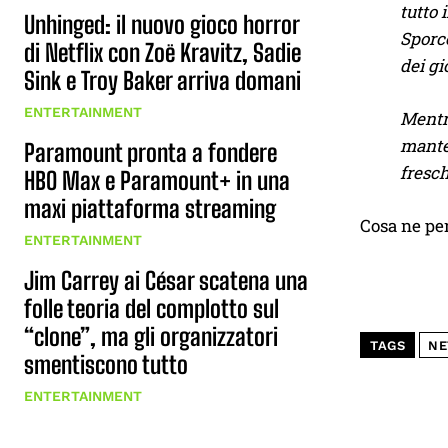
tutto 
Unhinged: il nuovo gioco horror
Sporce
di Netflix con Zoë Kravitz, Sadie
dei gi
Sink e Troy Baker arriva domani
ENTERTAINMENT
Mentr
manten
Paramount pronta a fondere
fresc
HBO Max e Paramount+ in una
maxi piattaforma streaming
Cosa ne pe
ENTERTAINMENT
Jim Carrey ai César scatena una
folle teoria del complotto sul
“clone”, ma gli organizzatori
TAGS
NE
smentiscono tutto
ENTERTAINMENT