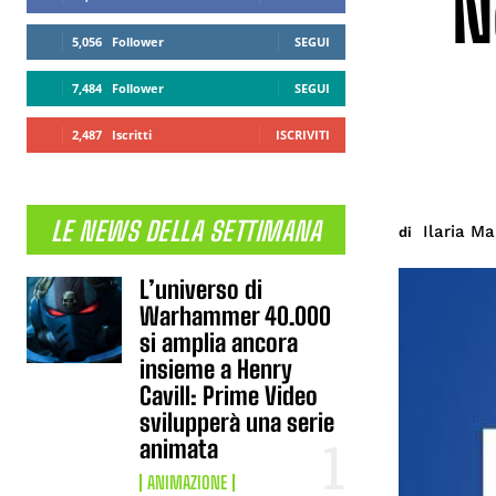
N
5,056
Follower
SEGUI
7,484
Follower
SEGUI
2,487
Iscritti
ISCRIVITI
LE NEWS DELLA SETTIMANA
Ilaria Ma
di
L’universo di
Warhammer 40.000
si amplia ancora
insieme a Henry
Cavill: Prime Video
svilupperà una serie
animata
ANIMAZIONE