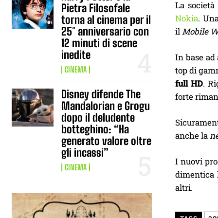
La società
Pietra Filosofale
Nokia
. Una
torna al cinema per il
25° anniversario con
il
Mobile W
12 minuti di scene
inedite
In base ad
top di ga
CINEMA
full HD
. R
Disney difende The
forte riman
Mandalorian e Grogu
dopo il deludente
Sicuramen
botteghino: “Ha
anche la
n
generato valore oltre
gli incassi”
I nuovi pro
CINEMA
dimentica l
altri.