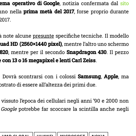
tema operativo di Google
, notizia confermata dal
sito
anno nella
prima metà del 2017
, forse proprio durante
2017.
ià note alcune
presunte
specifiche tecniche. Il modello
uad HD (2560×1440 pixel)
, mentre l’altro uno schermo
820
, mentre per il secondo
Snapdragon 430
. Il pezzo
 con 13 o 16 megapixel e lenti Carl Zeiss
.
 Dovrà scontrarsi con i colossi
Samsung
,
Apple
, ma
strato di essere all’altezza dei primi due.
a vissuto l’epoca dei cellulari negli anni ’90 e 2000 non
 Google
potrebbe far scoccare la scintilla anche negli