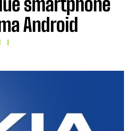
 due smartphone
ema Android
E