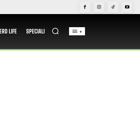
ERD LIFE
SPECIALI
+