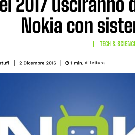
el 2017 usciranno
Nokia con sist
TECH & SCIENC
di lettura
rtufi
1
min.
2 Dicembre 2016