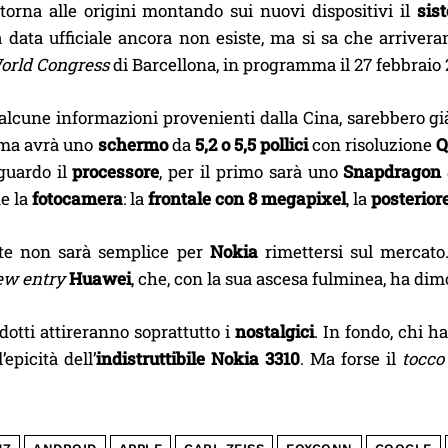
 torna alle origini montando sui nuovi dispositivi il
sis
 data ufficiale ancora non esiste, ma si sa che arriver
orld Congress
di Barcellona, in programma il 27 febbraio 
 alcune informazioni provenienti dalla Cina, sarebbero g
mma avrà uno
schermo
da
5,2 o 5,5 pollici
con risoluzione
Q
iguardo il
processore
, per il primo sarà uno
Snapdragon 
e la
fotocamera
: la
frontale con 8 megapixel
, la
posteriore
te non sarà semplice per
Nokia
rimettersi sul mercato.
ew entry
Huawei
, che, con la sua ascesa fulminea, ha dimo
dotti attireranno soprattutto i
nostalgici
. In fondo, chi h
’epicità dell’
indistruttibile Nokia 3310
. Ma forse il
tocco