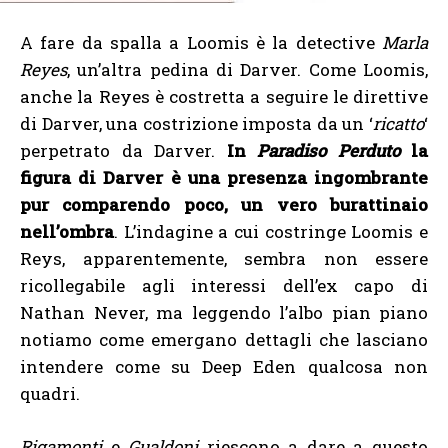
A fare da spalla a Loomis è la detective
Marla
Reyes
, un’altra pedina di Darver. Come Loomis,
anche la Reyes è costretta a seguire le direttive
di Darver, una costrizione imposta da un ‘
ricatto
‘
perpetrato da Darver.
In
Paradiso Perduto
la
figura di Darver è una presenza ingombrante
pur comparendo poco, un vero burattinaio
nell’ombra
. L’indagine a cui costringe Loomis e
Reys, apparentemente, sembra non essere
ricollegabile agli interessi dell’ex capo di
Nathan Never, ma leggendo l’albo pian piano
notiamo come emergano dettagli che lasciano
intendere come su Deep Eden qualcosa non
quadri.
Rigamonti
e
Gualdoni
riescono a dare a questo