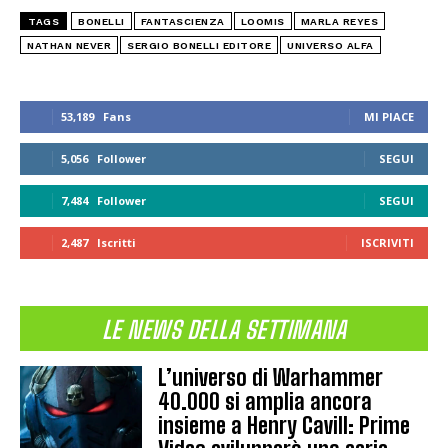
TAGS
BONELLI
FANTASCIENZA
LOOMIS
MARLA REYES
NATHAN NEVER
SERGIO BONELLI EDITORE
UNIVERSO ALFA
53,189
Fans
MI PIACE
5,056
Follower
SEGUI
7,484
Follower
SEGUI
2,487
Iscritti
ISCRIVITI
LE NEWS DELLA SETTIMANA
L’universo di Warhammer
40.000 si amplia ancora
insieme a Henry Cavill: Prime