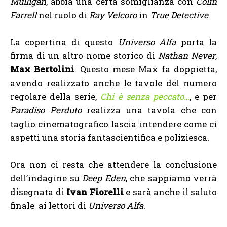
Mulligan
, abbia una certa somiglianza con
Colin
Farrell
nel ruolo di
Ray Velcoro
in
True Detective
.
La copertina di questo
Universo Alfa
porta la
firma di un altro nome storico di
Nathan Never
,
Max Bertolini
. Questo mese Max fa doppietta,
avendo realizzato anche le tavole del numero
regolare della serie,
Chi è senza peccato…
, e per
Paradiso Perduto
realizza una tavola che con
taglio cinematografico lascia intendere come ci
aspetti una storia fantascientifica e poliziesca.
Ora non ci resta che attendere la conclusione
dell’indagine su
Deep Eden
, che sappiamo verrà
disegnata di
Ivan Fiorelli
e sarà anche il saluto
finale ai lettori di
Universo Alfa
.