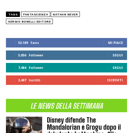
TAGS
FANTASCIENZA
NATHAN NEVER
SERGIO BONELLI EDITORE
53,189
Fans
MI PIACE
5,056
Follower
SEGUI
7,484
Follower
SEGUI
2,487
Iscritti
ISCRIVITI
LE NEWS DELLA SETTIMANA
Disney difende The
Mandalorian e Grogu dopo il