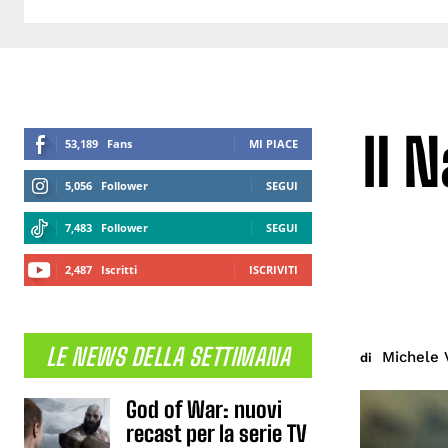
Il 
53,189
Fans
MI PIACE
5,056
Follower
SEGUI
7,483
Follower
SEGUI
2,487
Iscritti
ISCRIVITI
LE NEWS DELLA SETTIMANA
Michele 
di
God of War: nuovi
recast per la serie TV