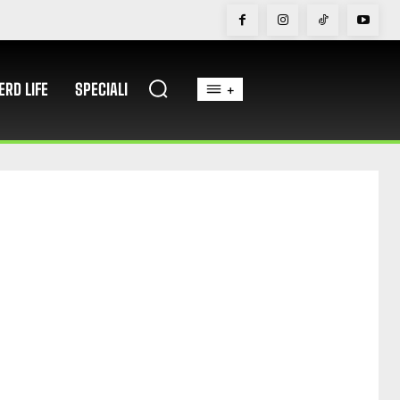
ERD LIFE
SPECIALI
+