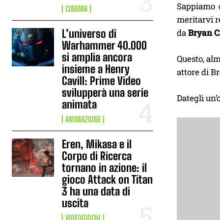
Sappiamo c
CINEMA
meritarvi r
L’universo di
da
Bryan Cr
Warhammer 40.000
si amplia ancora
Questo, alm
insieme a Henry
attore di B
Cavill: Prime Video
svilupperà una serie
Dategli un’
animata
ANIMAZIONE
Eren, Mikasa e il
Corpo di Ricerca
tornano in azione: il
gioco Attack on Titan
3 ha una data di
uscita
VIDEOGIOCHI