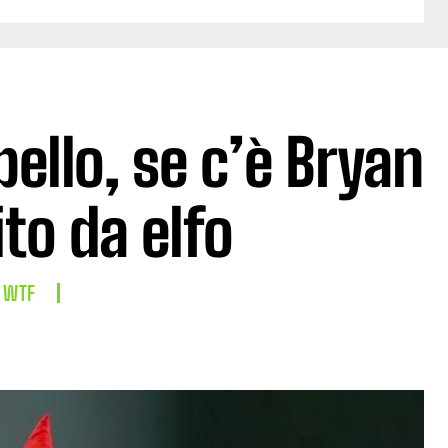
bello, se c’è Bryan
to da elfo
WTF