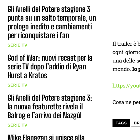
Gli Anelli del Potere stagione 3
punta su un salto temporale, un
prologo inedito e cambiamenti
per riconquistare i fan
Il trailer 
SERIE TV
ogni giorno
God of War: nuovi recast per la
una delle s
serie TV dopo l’addio di Ryan
mondo.
Io 
Hurst a Kratos
https://yo
SERIE TV
Gli Anelli del Potere stagione 3:
Cosa ne pe
la nuova featurette rivela il
Balrog e l’arrivo dei Nazgûl
TAGS
DR
SERIE TV
Mike Flanagan si unisce alla