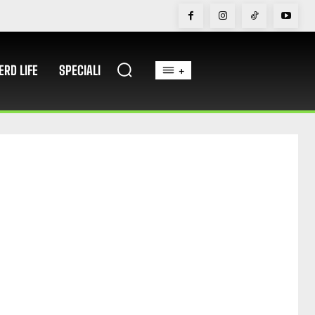
ERD LIFE
SPECIALI
+