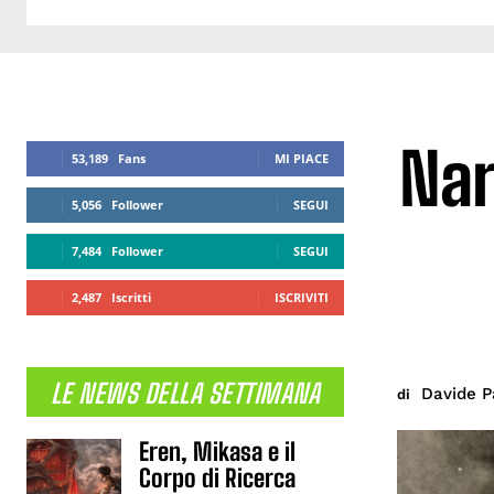
Nar
53,189
Fans
MI PIACE
5,056
Follower
SEGUI
7,484
Follower
SEGUI
2,487
Iscritti
ISCRIVITI
LE NEWS DELLA SETTIMANA
Davide Pa
di
Eren, Mikasa e il
Corpo di Ricerca