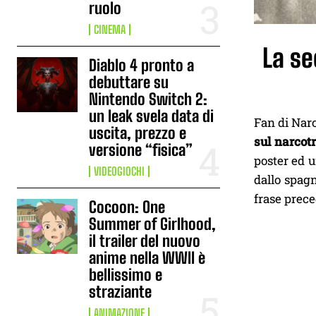
ruolo
CINEMA
La se
Diablo 4 pronto a
debuttare su
Nintendo Switch 2:
un leak svela data di
Fan di Narc
uscita, prezzo e
sul narcotr
versione “fisica”
poster ed u
VIDEOGIOCHI
dallo spagn
frase prece
Cocoon: One
Summer of Girlhood,
il trailer del nuovo
anime nella WWII è
bellissimo e
straziante
ANIMAZIONE