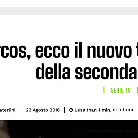
cos, ecco il nuovo t
della seconda
SERIE TV
di lettura
terlini
Less than 1
min.
23 Agosto 2016