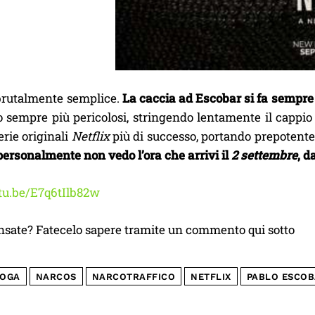
è brutalmente semplice.
La caccia ad Escobar si fa sempre
 sempre più pericolosi, stringendo lentamente il cappio 
erie originali
Netflix
più di successo, portando prepotente
personalmente non vedo l’ora che arrivi il
2 settembre
, d
utu.be/E7q6tIlb82w
nsate? Fatecelo sapere tramite un commento qui sotto
OGA
NARCOS
NARCOTRAFFICO
NETFLIX
PABLO ESCO