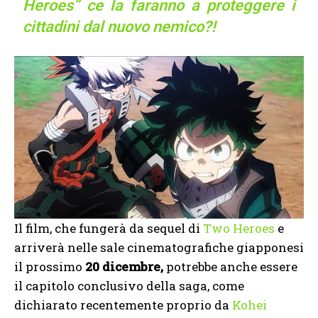
Heroes” ce la faranno a proteggere i
cittadini dal nuovo nemico?!
Il film, che fungerà da sequel di
Two Heroes
e
arriverà nelle sale cinematografiche giapponesi
il prossimo
20 dicembre,
potrebbe anche essere
il capitolo conclusivo della saga, come
dichiarato recentemente proprio da
Kohei