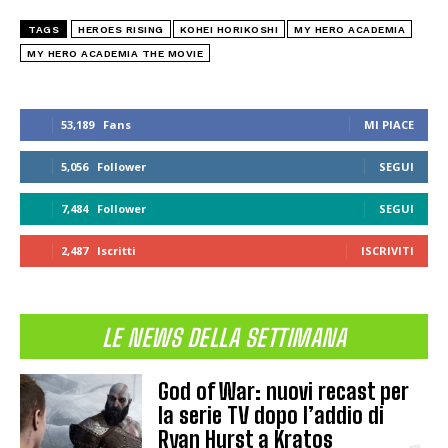
TAGS
HEROES RISING
KOHEI HORIKOSHI
MY HERO ACADEMIA
MY HERO ACADEMIA THE MOVIE
53,189
Fans
MI PIACE
5,056
Follower
SEGUI
7,484
Follower
SEGUI
2,487
Iscritti
ISCRIVITI
LE NEWS DELLA SETTIMANA
God of War: nuovi recast per
la serie TV dopo l’addio di
Ryan Hurst a Kratos