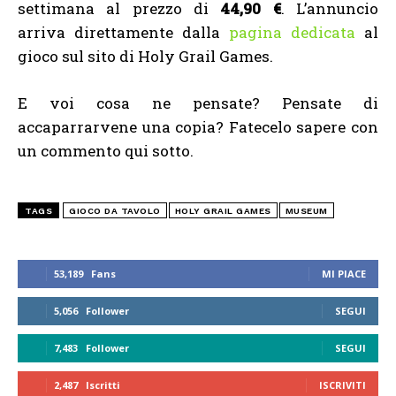
settimana al prezzo di
44,90 €
. L’annuncio
arriva direttamente dalla
pagina dedicata
al
gioco sul sito di Holy Grail Games.
E voi cosa ne pensate? Pensate di
accaparrarvene una copia? Fatecelo sapere con
un commento qui sotto.
TAGS
GIOCO DA TAVOLO
HOLY GRAIL GAMES
MUSEUM
53,189
Fans
MI PIACE
5,056
Follower
SEGUI
7,483
Follower
SEGUI
2,487
Iscritti
ISCRIVITI