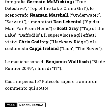
fotografia
Germain McMicking
(“True
Detective”, “Top of the Lake: China Girl”), lo
scenografo
Naaman Marshall
(“Underwater”,
“Servant”), i montatori
Dan Lebental
(“Spider-
Man: Far From Home”) e
Scott Gray
(“Top of the
Lake”, “Daffodils”), il supervisore agli effetti
visivi
Chris Godfrey
(“Hacksaw Ridge”) e la
costumista
Cappi Ireland
(“Lion”, “The Rover”).
Le musiche sono di
Benjamin Wallfisch
(“Blade
Runner 2049”, i film di “IT”).
Cosa ne pensate? Fatecelo sapere tramite un
commento qui sotto!
TAGS
MORTAL KOMBAT