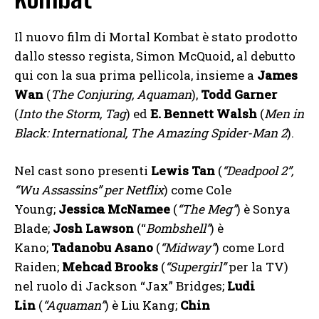
Il nuovo film di Mortal Kombat è stato prodotto
dallo stesso regista, Simon McQuoid, al debutto
qui con la sua prima pellicola, insieme a
James
Wan
(
The Conjuring, Aquaman
),
Todd Garner
(
Into the Storm, Tag
) ed
E. Bennett Walsh
(
Men in
Black: International, The Amazing Spider-Man 2
).
Nel cast sono presenti
Lewis Tan
(
“Deadpool 2”,
“Wu Assassins” per Netflix
) come Cole
Young;
Jessica McNamee
(
“The Meg”
) è Sonya
Blade;
Josh Lawson
(“
Bombshell”
) è
Kano;
Tadanobu Asano
(
“Midway”
) come Lord
Raiden;
Mehcad Brooks
(
“Supergirl”
per la TV)
nel ruolo di Jackson “Jax” Bridges;
Ludi
Lin
(
“Aquaman”
) è Liu Kang;
Chin