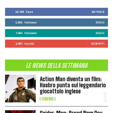
53,189
Fans
MI PIACE
5,056
Follower
SEGUI
7,484
Follower
SEGUI
2,487
Iscritti
ISCRIVITI
LE NEWS DELLA SETTIMANA
Action Man diventa un film:
Hasbro punta sul leggendario
giocattolo inglese
CINEMA