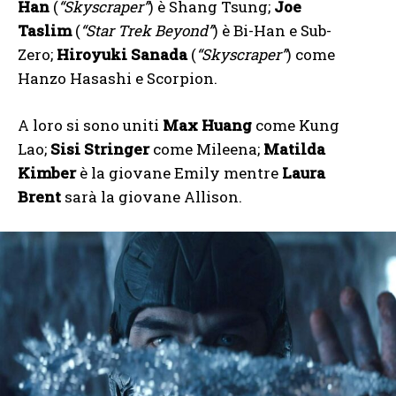
Han
(
“Skyscraper”
) è Shang Tsung;
Joe
Taslim
(
“Star Trek Beyond”
) è Bi-Han e Sub-
Zero;
Hiroyuki Sanada
(
“Skyscraper”
) come
Hanzo Hasashi e Scorpion.
A loro si sono uniti
Max Huang
come Kung
Lao;
Sisi Stringer
come Mileena;
Matilda
Kimber
è la giovane Emily mentre
Laura
Brent
sarà la giovane Allison.