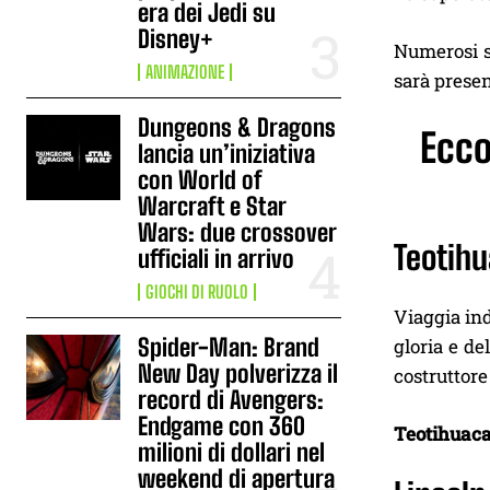
era dei Jedi su
Disney+
Numerosi s
ANIMAZIONE
sarà presen
Dungeons & Dragons
Ecco
lancia un’iniziativa
con World of
Warcraft e Star
Wars: due crossover
Teotih
ufficiali in arrivo
GIOCHI DI RUOLO
Viaggia ind
Spider-Man: Brand
gloria e de
New Day polverizza il
costruttore
record di Avengers:
Endgame con 360
Teotihuac
milioni di dollari nel
weekend di apertura