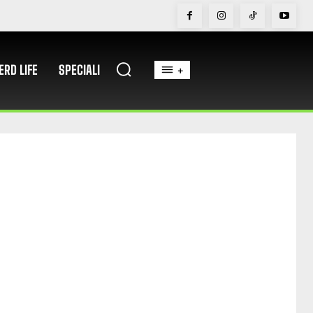
ERD LIFE
SPECIALI
+