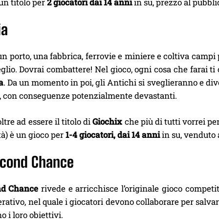
 un titolo per
2 giocatori dai 14 anni
in su, prezzo al pubbl
ia
un porto, una fabbrica, ferrovie e miniere e coltiva campi
eglio. Dovrai combattere! Nel gioco, ogni cosa che farai ti
a
. Da un momento in poi, gli Antichi si sveglieranno e div
, con conseguenze potenzialmente devastanti.
 oltre ad essere il titolo di
Giochix
che più di tutti vorrei 
tà) è un gioco
per
1-4 g
iocatori,
dai 14 anni
in su, venduto 
econd Chance
nd Chance
rivede e arricchisce l’originale gioco compet
rativo, nel quale i giocatori devono collaborare per salva
 i loro obiettivi.