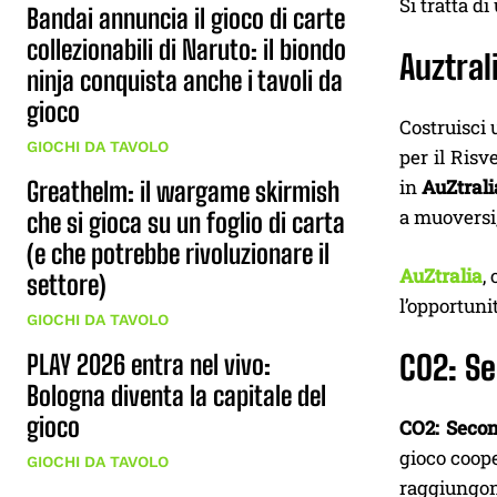
Si tratta di
Bandai annuncia il gioco di carte
collezionabili di Naruto: il biondo
Auztral
ninja conquista anche i tavoli da
gioco
Costruisci 
GIOCHI DA TAVOLO
per il Risv
in
AuZtrali
Greathelm: il wargame skirmish
a muoversi
che si gioca su un foglio di carta
(e che potrebbe rivoluzionare il
AuZtralia
,
settore)
l’opportuni
GIOCHI DA TAVOLO
CO2: S
PLAY 2026 entra nel vivo:
Bologna diventa la capitale del
gioco
CO2: Seco
gioco coope
GIOCHI DA TAVOLO
raggiungono