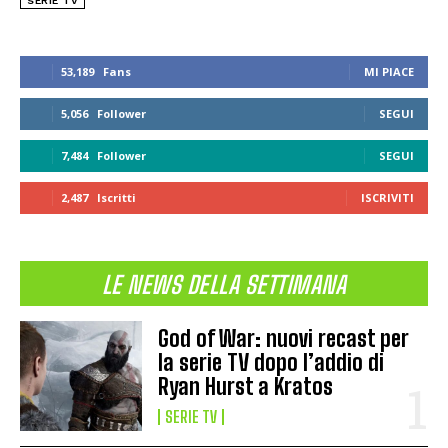
SERIE TV
53,189
Fans
MI PIACE
5,056
Follower
SEGUI
7,484
Follower
SEGUI
2,487
Iscritti
ISCRIVITI
LE NEWS DELLA SETTIMANA
God of War: nuovi recast per
la serie TV dopo l’addio di
Ryan Hurst a Kratos
SERIE TV