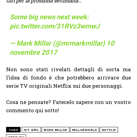
Girl per la prossima settimana…
Some big news next week:
pic.twitter.com/31RVz3wmwJ
— Mark Millar (@mrmarkmillar)
10
novembre 2017
Non sono stati rivelati dettagli di sorta ma
l’idea di fondo è che potrebbero arrivare due
serie TV originali Netflix sui due personaggi.
Cosa ne pensate? Fatecelo sapere con un vostro
commento qui sotto!
TAGS
HIT GIRL
MARK MILLAR
MILLARWORLD
NETFLIX