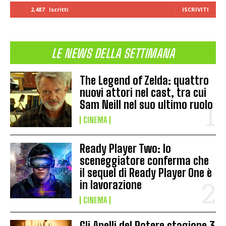
2,487
Iscritti
ISCRIVITI
LE NEWS DELLA SETTIMANA
The Legend of Zelda: quattro
nuovi attori nel cast, tra cui
Sam Neill nel suo ultimo ruolo
CINEMA
Ready Player Two: lo
sceneggiatore conferma che
il sequel di Ready Player One è
in lavorazione
CINEMA
Gli Anelli del Potere stagione 3