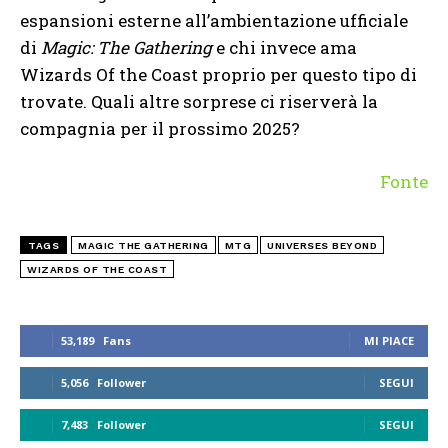
espansioni esterne all’ambientazione ufficiale
di
Magic: The Gathering
e chi invece ama
Wizards Of the Coast proprio per questo tipo di
trovate. Quali altre sorprese ci riserverà la
compagnia per il prossimo 2025?
Fonte
TAGS
MAGIC THE GATHERING
MTG
UNIVERSES BEYOND
WIZARDS OF THE COAST
53,189
Fans
MI PIACE
5,056
Follower
SEGUI
7,483
Follower
SEGUI