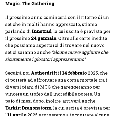
Magic: The Gathering
.
Il prossimo anno comincerà con il ritorno di un
set che in molti hanno apprezzato, stiamo
parlando di
Innstrad
, la cui uscita è prevista per
il prossimo
24 gennaio
. Oltre alle carte inedite
che possiamo aspettarci di trovare nel nuovo
set ci saranno anche
“alcune nuove aggiunte che
sicuramente i giocatori apprezzeranno”
.
Seguirà poi
Aetherdrift
il
14 febbraio
2025, che
ci porterà ad affrontare una corsa mortale tra i
diversi piani di MTG che gareggeranno per
vincere un trofeo dall’incredibile potere. Un
paio di mesi dopo, inoltre, arriverà anche
Tarkir: Dragonstorm
, la cui uscita è prevista per
l’
11 aprile
2025 e torneremo a incontrare alcune