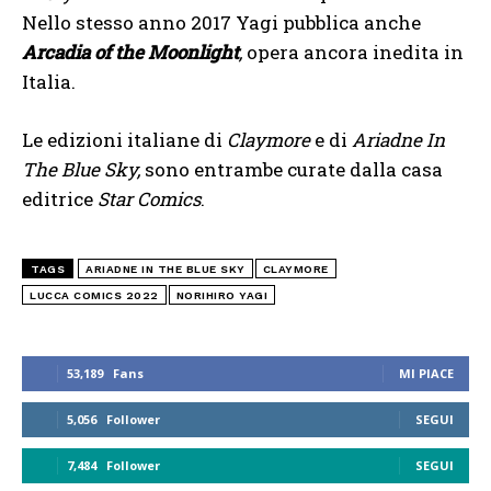
Nello stesso anno 2017 Yagi pubblica anche
Arcadia of the Moonlight
,
opera ancora inedita in
Italia.
Le edizioni italiane di
Claymore
e di
Ariadne In
The Blue Sky,
sono entrambe curate dalla casa
editrice
Star Comics
.
TAGS
ARIADNE IN THE BLUE SKY
CLAYMORE
LUCCA COMICS 2022
NORIHIRO YAGI
53,189
Fans
MI PIACE
5,056
Follower
SEGUI
7,484
Follower
SEGUI