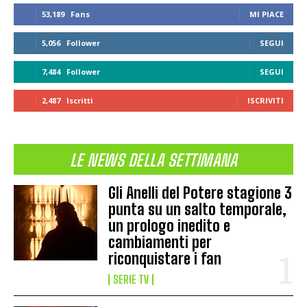
53,189
Fans
MI PIACE
5,056
Follower
SEGUI
7,484
Follower
SEGUI
2,487
Iscritti
ISCRIVITI
LE NEWS DELLA SETTIMANA
Gli Anelli del Potere stagione 3
punta su un salto temporale,
un prologo inedito e
cambiamenti per
riconquistare i fan
SERIE TV