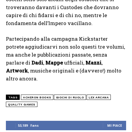
troveranno davanti i Custodes che dovranno
capire di chi fidarsi e di chi no, mentre le
fondamenta dell’Impero vacillano.
Partecipando alla campagna Kickstarter
potrete aggiudicarvi non solo questi tre volumi,
ma anche le pubblicazioni passate, senza
parlare di
Dadi
,
Mappe
ufficiali,
Mazzi
,
Artwork
, musiche originali e (davvero!) molto
altro ancora.
TAGS
ACHERON BOOKS
GIOCHI DI RUOLO
LEX ARCANA
QUALITY GAMES
53,189
Fans
MI PIACE