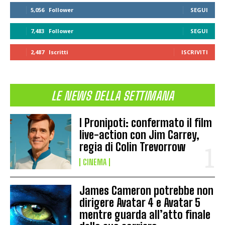
5,056
Follower
SEGUI
7,483
Follower
SEGUI
2,487
Iscritti
ISCRIVITI
LE NEWS DELLA SETTIMANA
I Pronipoti: confermato il film
live-action con Jim Carrey,
regia di Colin Trevorrow
CINEMA
James Cameron potrebbe non
dirigere Avatar 4 e Avatar 5
mentre guarda all’atto finale