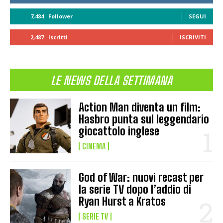
7,484
Follower
SEGUI
2,487
Iscritti
ISCRIVITI
LE NEWS DELLA SETTIMANA
Action Man diventa un film:
Hasbro punta sul leggendario
giocattolo inglese
CINEMA
God of War: nuovi recast per
la serie TV dopo l’addio di
Ryan Hurst a Kratos
SERIE TV