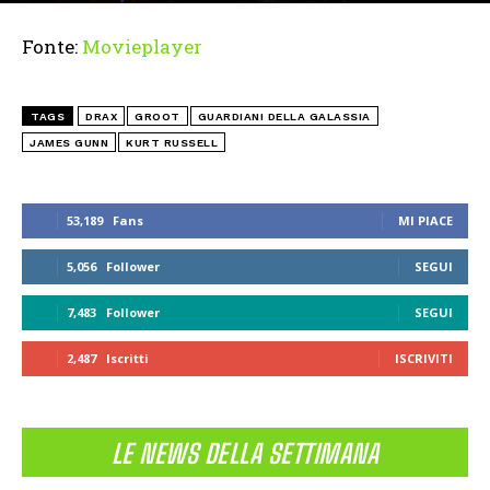
Fonte:
Movieplayer
TAGS
DRAX
GROOT
GUARDIANI DELLA GALASSIA
JAMES GUNN
KURT RUSSELL
53,189
Fans
MI PIACE
5,056
Follower
SEGUI
7,483
Follower
SEGUI
2,487
Iscritti
ISCRIVITI
LE NEWS DELLA SETTIMANA