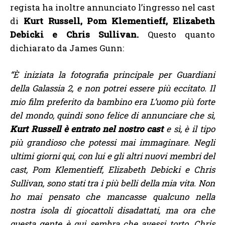
regista ha inoltre annunciato l’ingresso nel cast
di
Kurt Russell, Pom Klementieff, Elizabeth
Debicki e Chris Sullivan.
Questo quanto
dichiarato da James Gunn:
“È iniziata la fotografia principale per Guardiani
della Galassia 2, e non potrei essere più eccitato. Il
mio film preferito da bambino era L’uomo più forte
del mondo, quindi sono felice di annunciare che sì,
Kurt Russell è entrato nel nostro cast
e sì, è il tipo
più grandioso che potessi mai immaginare.
Negli
ultimi giorni qui, con lui e gli altri nuovi membri del
cast, Pom Klementieff, Elizabeth Debicki e Chris
Sullivan, sono stati tra i più belli della mia vita. Non
ho mai pensato che mancasse qualcuno nella
nostra isola di giocattoli disadattati, ma ora che
questa gente è qui sembra che avessi torto.
Chris