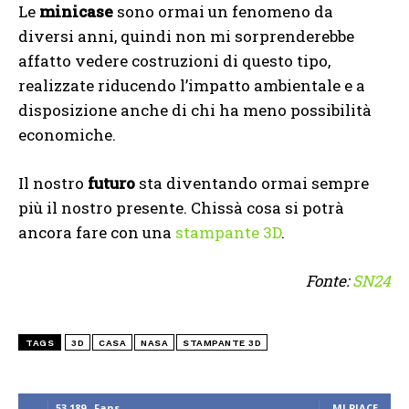
Le
minicase
sono ormai un fenomeno da
diversi anni, quindi non mi sorprenderebbe
affatto vedere costruzioni di questo tipo,
realizzate riducendo l’impatto ambientale e a
disposizione anche di chi ha meno possibilità
economiche.
Il nostro
futuro
sta diventando ormai sempre
più il nostro presente. Chissà cosa si potrà
ancora fare con una
stampante 3D
.
Fonte:
SN24
TAGS
3D
CASA
NASA
STAMPANTE 3D
53,189
Fans
MI PIACE