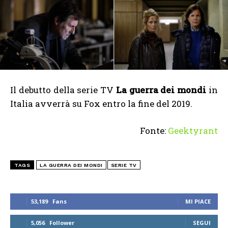
Il debutto della serie TV
La guerra dei mondi
in
Italia avverrà su Fox entro la fine del 2019.
Fonte:
Geektyrant
TAGS
LA GUERRA DEI MONDI
SERIE TV
53,189
Fans
MI PIACE
5,056
Follower
SEGUI