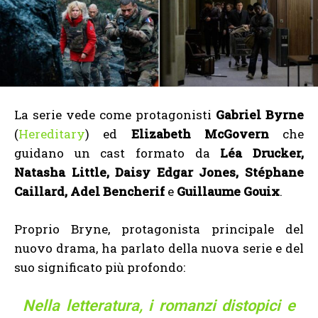
La serie vede come protagonisti
Gabriel Byrne
(
Hereditary
) ed
Elizabeth McGovern
che
guidano un cast formato da
Léa Drucker,
Natasha Little, Daisy Edgar Jones, Stéphane
Caillard, Adel Bencherif
e
Guillaume Gouix
.
Proprio Bryne, protagonista principale del
nuovo drama, ha parlato della nuova serie e del
suo significato più profondo:
Nella letteratura, i romanzi distopici e