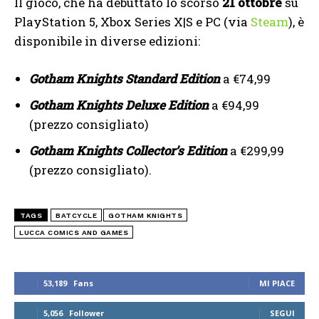
Il gioco, che ha debuttato lo scorso
21 ottobre
su
PlayStation 5, Xbox Series X|S e PC (via
Steam
), è
disponibile in diverse edizioni:
Gotham Knights Standard Edition
a €74,99
Gotham Knights Deluxe Edition
a €94,99
(prezzo consigliato)
Gotham Knights Collector’s Edition
a €299,99
(prezzo consigliato).
TAGS
BATCYCLE
GOTHAM KNIGHTS
LUCCA COMICS AND GAMES
53,189
Fans
MI PIACE
5,056
Follower
SEGUI