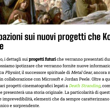
pazioni sui nuovi progetti che 
re
 i dettagli sui
progetti futuri
che verranno presentati du
ossiamo ipotizzare che verranno fornite nuove informazioni
cca
Physint
, il successore spirituale di
Metal Gear
, ancora n
in collaborazione con Microsoft e Jordan Peele. Oltre a q
 vari progetti cinematografici legati a
Death Stranding
, com
 presenterà una storia originale. La particolarità di ques
 e imprevedibilità, elementi che da sempre caratterizzano
ico e sorprendente.