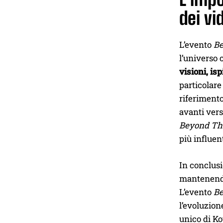
dei vi
L’evento
Be
l’universo 
visioni, is
particolare
riferimento
avanti vers
Beyond Th
più influen
In conclusi
mantenendo 
L’evento
Be
l’evoluzion
unico di Ko