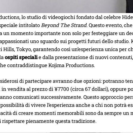
uctions, lo studio di videogiochi fondato dal celebre Hide
peciale intitolato
Beyond The Strand
. Questo evento, che
a un momento importante non solo per festeggiare un de
i appassionati uno sguardo sui progetti futuri dello studio
 Hills, Tokyo, garantendo così un’esperienza unica per chi 
da
ospiti speciali
e dalla presentazione di nuovi contenut
che contraddistingue Kojima Productions.
esiderosi di partecipare avranno due opzioni: potranno ten
ti in vendita al prezzo di ¥7700 (circa 67 dollari), oppure p
ranno comunicati successivamente. Questo approccio perme
 possibilità di vivere l’esperienza anche a chi non potrà e
apacità di creare momenti memorabili sono da sempre un m
 rispettare pienamente questa tradizione.