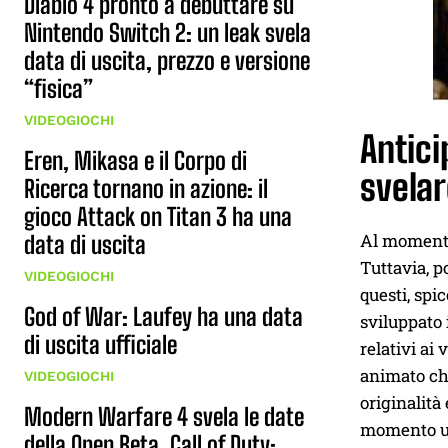
Diablo 4 pronto a debuttare su
Nintendo Switch 2: un leak svela
data di uscita, prezzo e versione
“fisica”
VIDEOGIOCHI
Antici
Eren, Mikasa e il Corpo di
svela
Ricerca tornano in azione: il
gioco Attack on Titan 3 ha una
Al momento,
data di uscita
Tuttavia, p
VIDEOGIOCHI
questi, spi
God of War: Laufey ha una data
sviluppato 
di uscita ufficiale
relativi ai
animato che
VIDEOGIOCHI
originalità
Modern Warfare 4 svela le date
momento un
della Open Beta, Call of Duty: