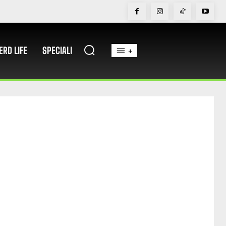
ERD LIFE
SPECIALI
+