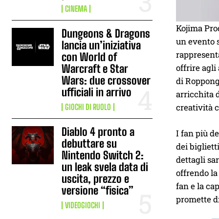
CINEMA
Kojima Prod
Dungeons & Dragons
un evento s
lancia un’iniziativa
rappresent
con World of
Warcraft e Star
offrire agl
Wars: due crossover
di Roppongi
ufficiali in arrivo
arricchita 
creatività 
GIOCHI DI RUOLO
Diablo 4 pronto a
I fan più d
debuttare su
dei bigliet
Nintendo Switch 2:
dettagli sa
un leak svela data di
offrendo la
uscita, prezzo e
fan e la c
versione “fisica”
promette di
VIDEOGIOCHI