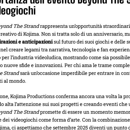
deogiochi
yond The Strand
rappresenta un’opportunità straordinaria
creativo di Kojima. Non si tratta solo di un anniversario, 
pirazioni e anticipazioni
sul futuro dei suoi giochi e delle
 nel creare legami tra narrativa, tecnologia e fan experie
 per l’industria videoludica, mostrando come sia possibi
o nuove sfide e innovazioni. Per chi ama le trame comples
e Strand
sarà un’occasione imperdibile per entrare in cont
ti al mondo.
one, Kojima Productions conferma ancora una volta la prop
alta l’attenzione sui suoi progetti e creando eventi che
yond The Strand
promette di essere un momento memorabi
e dei videogiochi come forma d’arte. Con la combinazione di
jima, ci aspettiamo che settembre 2025 diventi un punto 