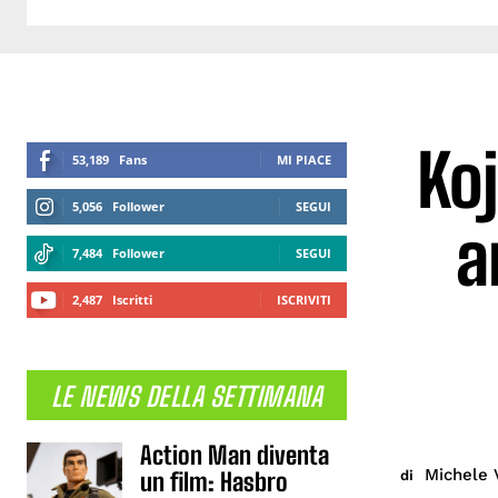
Koj
53,189
Fans
MI PIACE
5,056
Follower
SEGUI
a
7,484
Follower
SEGUI
2,487
Iscritti
ISCRIVITI
LE NEWS DELLA SETTIMANA
Action Man diventa
Michele 
di
un film: Hasbro