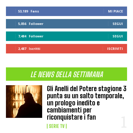
53,189
Fans
MI PIACE
5,056
Follower
SEGUI
7,484
Follower
SEGUI
2,487
Iscritti
ISCRIVITI
LE NEWS DELLA SETTIMANA
Gli Anelli del Potere stagione 3
punta su un salto temporale,
un prologo inedito e
cambiamenti per
riconquistare i fan
SERIE TV