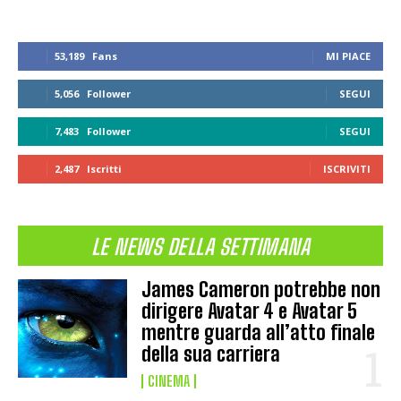
53,189
Fans
MI PIACE
5,056
Follower
SEGUI
7,483
Follower
SEGUI
2,487
Iscritti
ISCRIVITI
LE NEWS DELLA SETTIMANA
James Cameron potrebbe non
dirigere Avatar 4 e Avatar 5
mentre guarda all’atto finale
della sua carriera
CINEMA